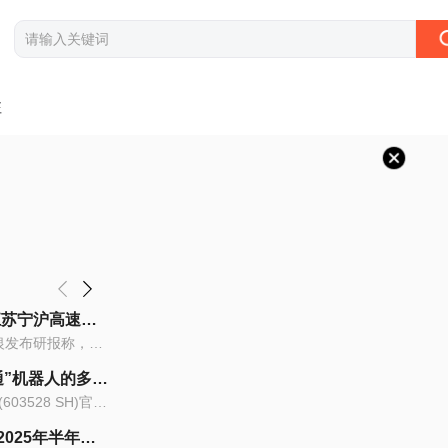
注
明日运营开始起 上海地铁全网络地面高架区段限速运行 百事通
焦点简讯:瑞银：降江苏宁沪高速公路(00177)目标价至10.2港元 维持“中性”评级
热文：水电七局路山光伏项目正式开工
上市火锅题材公司名单有哪些（2025/8/28）
温情化解“
【明日运营开始起上海地铁全网络地面高...
智通财经APP获悉，瑞银发布研报称，江苏...
8月3日，经监理单位全面审查确认，水电...
火锅题材公司有哪些？据南方财富网概念...
□刘璐张虹瑶本
蔚来首批第五代换电站落地北京四元桥，萤火虫正式接入换电体系-每日时讯
多伦科技：公司“交通”机器人的多场景运用下半年有望投入市场
文化老街，游客爱上“奇妙游”
智微智能智算暴增245% LPU打开成长空间
8月7日，蔚来第4000座换电站暨首座第五...
据多伦科技（603528）(603528 SH)官微...
“书生”与游客灯下答题，“员外”与大...
智微智能主业保持稳健增长，在算力需求...
富通科技(00465.HK)因购股期权获行使而发行合计10.8万股|热门
财报速递：郑州银行2025年半年度净利润16.27亿元|播资讯
8月28日F5G概念板块涨幅达5%
深圳市华粤达再生资源有限公司成立 注册资本50万人民币