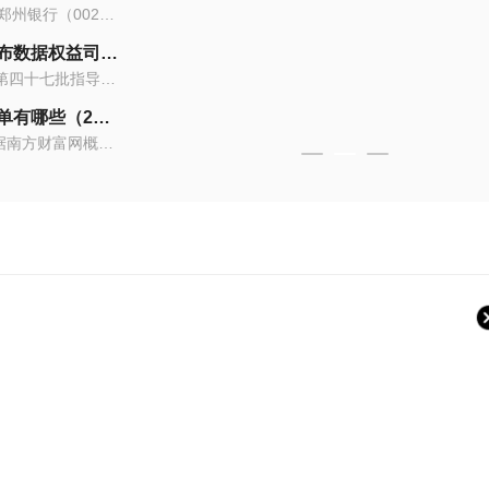
8月29日，A股上市公司郑州银行（002936...
天眼查App显示，近日，深圳市华粤达再生...
8月28日14点56分，F5G概念板块指数报344...
佛山市顺涛建材有限公司成立 注册资本60万人民币-新消息
要闻：最高法首次发布数据权益司法保护专题指导性案例 积极回应数据权属认定等问题
生意社：2026年8月6日河南新乡亨利纸业废纸收购价格上调
有小学生因暑假作业跳楼，武汉全市各校紧急召开家长会？当地辟谣：已报案！-每日时讯
天眼查App显示，近日，佛山市顺涛建材有...
最高人民法院28日发布第四十七批指导性...
2026年8月6日河南新乡亨利纸业，A级废纸...
近日，有网络传言，称武汉市青山区有小...
乐享长河 缤纷一夏——德州天衢新区长河街道绿城社区开展“歌舞健康社区行”夏季文艺活动-最新资讯
上市火锅题材公司名单有哪些（2025/8/28）
8月6日印制电路板板块涨幅达3%|独家
【探访阅兵训练场】火箭军方队 托举大国重器向前进-今日要闻
鲁网8月6日讯（记者吴美琳）为进一步丰...
火锅题材公司有哪些？据南方财富网概念...
8月6日9点58分，印制电路板板块指数报10...
【探访阅兵训练场】火箭军方队托举大国...