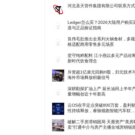
河北圣天管件集团有限公司联系方式
Ledger怎么买？2026大陆用户购买
道与正品验证指南
良伟毛肚推出全系列火锅食材，多规
格适配商用零售多元场景
坚守纯粹配料 江小燕以多元产品诠
新时代饮食理念
斥资超1亿港元回购H股，归元技术
海外市场释放积极信号
深耕勘探扩油上产 延长油田上半年
量增幅创近十年新高
云OS在手定点突破800万套，盈利
性持续释放，睿驰领跑智能汽车软件
增长新周期
破解二手房滞销困局 天鹿资产“美房
卖”打通中介与房产主播全域营销链