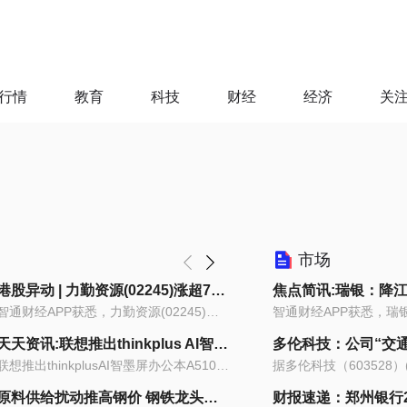
行情
教育
科技
财经
经济
关
市场
港股异动 | 力勤资源(02245)涨超7% 证监会同意公司深交所IPO注册 RKEF二期KPS项目全部产线实现全面达产|聚焦
智通财经APP获悉，力勤资源(02245)涨超7...
天天资讯:联想推出thinkplus AI智墨屏办公本A510旗舰版，4999元
联想推出thinkplusAI智墨屏办公本A510旗...
原料供给扰动推高钢价 钢铁龙头长期迎降碳红利