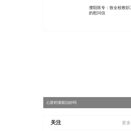
濮阳医专：致全校教职
的慰问信
心脏积液能治好吗
培养乡土人
关注
更多