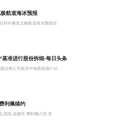
北极航道海冰预报
日对外播发北极航道海冰预报信
1拆4”基准进行股份拆细-每日头条
会建议将公司股本中每股面值0 10
吸入麻醉药对宝宝的影响
岁费利佩续约
,国安,成都市,费利佩六世,若