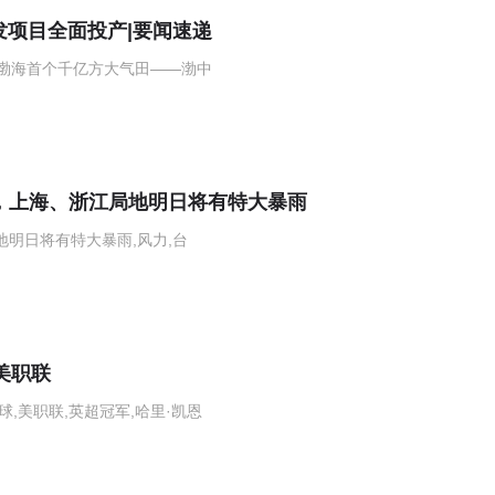
发项目全面投产|要闻速递
国渤海首个千亿方大气田——渤中
至，上海、浙江局地明日将有特大暴雨
地明日将有特大暴雨,风力,台
美职联
球,美职联,英超冠军,哈里·凯恩