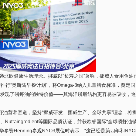
递北欧健康生活理念。挪威以“长寿之国”著称，挪威人食用鱼油
推行“奥斯陆早餐计划”，将Omega-3纳入儿童膳食标准，奠定
极并发现了磷虾油的独特价值——其海洋磷脂结构更容易被吸收，
虾油营养赛道，坚持“挪威研发、挪威生产、全球共享”理念，将
utraingredient等国际品质认证，并获欧睿国际“全球磷虾
参赞Henning参观NYO3展位时表示：“这已经是第四年和NY