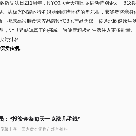
）为致敬宪法日211周年，NYO3联合天猫国际启动特别企划：61
人游。从极光闪耀的特罗姆瑟到峡湾环绕的卑尔根，获奖者将亲身
命。挪威高端膳食营养品牌NYO3以产品为媒，传递北欧健康生
界，让世界感知真正的挪威，为健康积极的生活注入更多能量。
目实时排名
作买卖依据。
店员：“投资金条每天一克涨几毛钱”
显著上涨，国内黄金零售市场的价格