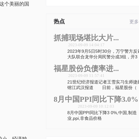
这个美丽的
国
热点
更多
抓捕现场堪比大片...
2023-09-09 14:04:17
2023年9月5日5时30分，万宁警方反
大队联合龙华分局民警分成3组，开3
福星股份负债率进...
2023-09-09 11:57:41
21世纪经济报道记者王雪实习生师捷
镕江武汉报道 日前，福星股份（
8月中国PPI同比下降3.0%
2023-09-09 10:12:03
8月中国PPI同比下降3 0%,中国,制造
业,ppi,非食品价格
较小，经济
独