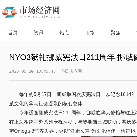
首页
资讯
热点
市场
聚焦
NYO3献礼挪威宪法日211周年 挪
2025-05-20 13:45:45
今日热点网
每年的5月17日，挪威举国欢庆宪法日，以
纪念181
威文化传承与社会凝聚的核心载体。
今年适逢挪威宪法日211周年，挪威驻华大使馆与驻上
在上海相继举办系列庆祝活动，与奥斯陆三城联动，共庆盛事
塑Omega-3营养边界，更以“健康长寿”为文化信使，构