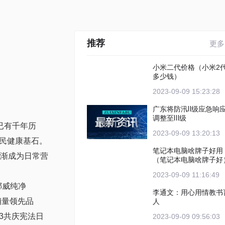
推荐
更多
小米二代价格（小米2
多少钱）
2023-09-09 15:23:28
广东将防汛Ⅱ级应急响
调整至Ⅲ级
已有千年历
2023-09-09 13:20:13
国民健康基石。
笔记本电脑啥牌子好用
逐渐成为日常营
（笔记本电脑啥牌子好
2023-09-09 11:16:49
挪威纯净
李通文：用心用情教书
油销量领先品
人
O3共庆宪法日
2023-09-09 09:56:03