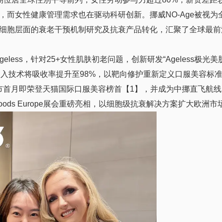
，而女
性健康管理需求也在驱动科研创新。挪威NO-Age被视为
细胞层面的衰老干预机制研究及抗衰产品转化，汇聚了全球最前
less，针对25+女
性肌肤初老问题，创新研发“Ageless极光美
导入技术将吸收率提升至98%，以靶向修护重新定义口服美容标
上市首月即荣登天猫国际口服美容榜首【1】，并成为中挪直飞航
afoods Europe展会重磅亮相，以细胞级抗衰解决方案扩大欧洲