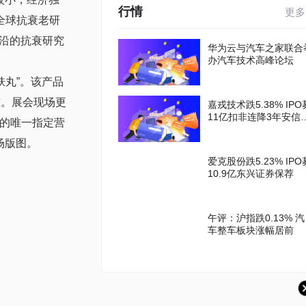
行情
更多
全球抗衰老研
沿的抗衰研究
华为云与汽车之家联合
办汽车技术高峰论坛
肤丸”。该产品
准。展会现场更
嘉戎技术跌5.38% IPO
11亿扣非连降3年安信
线的唯一指定营
券保荐
市场版图。
爱克股份跌5.23% IPO
10.9亿东兴证券保荐
午评：沪指跌0.13% 汽
车整车板块涨幅居前