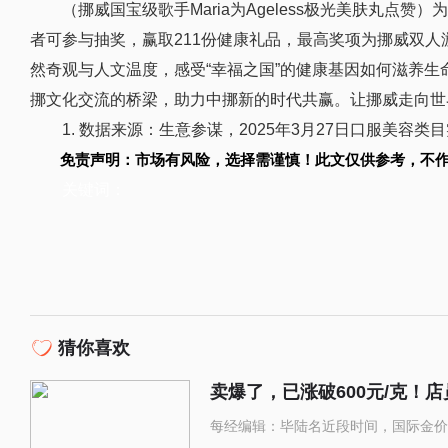
（挪威国宝级歌手Maria为Ageless极光美肤丸点赞
者可参与抽奖，赢取211份健康礼品，最高奖项为挪威双
然奇观与人文温度，感受“幸福之国”的健康基因如何滋养生
挪文化交流的桥梁，助力中挪新的时代共赢。让挪威走向世
1. 数据来源：生意参谋，2025年3月27日口服美容类
免责声明：市场有风险，选择需谨慎！此文仅供参考，不
关键词：
猜你喜欢
卖爆了，已涨破600元/克！
每经编辑：毕陆名近段时间，国际金价