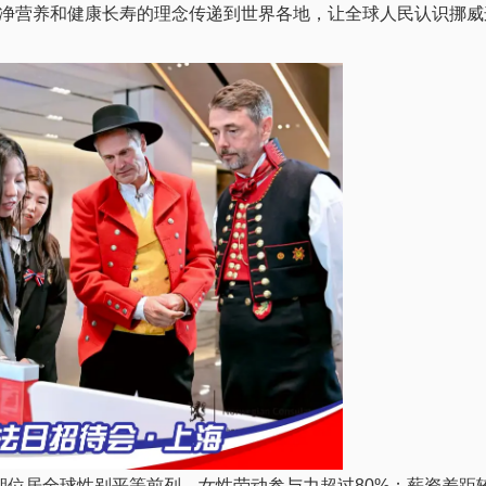
净营养和健康长寿的理念传递到世界各地，让全球
人民认识挪威
长期位居全球
性别
平等前列，女
性劳动参与力超过80%；薪资差距