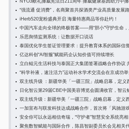
NYO3献礼挪威宪法日211周年 挪威健康基因助力中挪
“强流通 促消费”，名商聚首共探酒类产业高质量发展
iHerb520宠粉盛典开启 海量特惠商品等你赴约！
中国汽车走向全球的终极答案——用“胆小”守护生命，
乐思舆情监测系统：让数据开口说话
泰国优化学生签证管理要求：提升教育体系的国际信
亿达科创“AI智服”赋能药企认知价值可持续增长
立白鲲元生活科技与泰国正大集团签署战略合作协议 
“科学补液，速注活力”运动补水学术交流会在京成功举
双主线升级 ：新疆华美「一疆三院」战略启幕，定义
日化智云第29届CBE中国美容博览会圆满收官，智云
双主线升级：新疆华美「一疆三院」战略启幕，定义
一加宣布与联发科技达成战略合作，首次将「风驰游
安全你可以永远相信奇瑞，“守护者”智慧安全系统亮相
聚焦数智赋能与国际合作，陈昌智副委员长会见相关