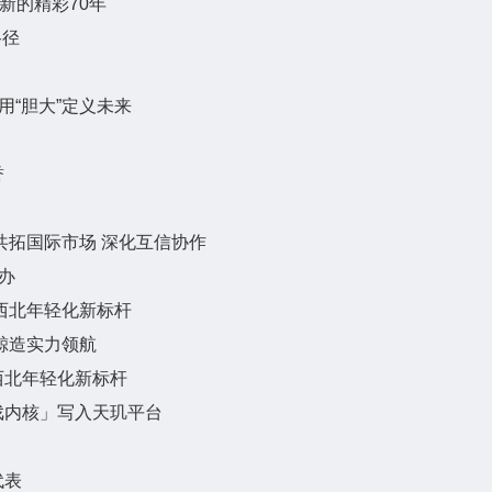
新的精彩70年
路径
用“胆大”定义未来
誉
共拓国际市场 深化互信协作
办
西北年轻化新标杆
鲸造实力领航
西北年轻化新标杆
戏内核」写入天玑平台
代表