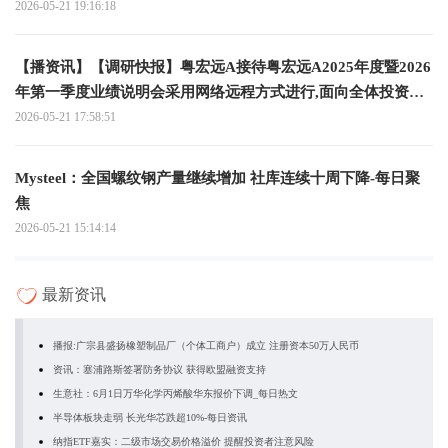
2026-05-21 19:16:18
【播资讯】【调研快报】粤宏远A接待粤宏远A2025年度暨2026
年第一季度业绩说明会采用网络远程方式进行,面向全体投资者
调研
2026-05-21 17:58:51
Mysteel：全国螺纹钢产量继续增加 社库连续十周下降-每日聚
焦
2026-05-21 15:14:14
最新资讯
播报:广宗县盛扬橡塑制品厂（个体工商户）成立 注册资本50万人民币
资讯：塞浦路斯签署防务协议 获得欧盟融资支持
生意社：6月1日万华化学丙烯酸华东报价下调_每日热文
半导体板块走弱 长光华芯跌超10%-每日资讯
纳指ETF嘉实：二级市场交易价格溢价 提醒投资者注意风险