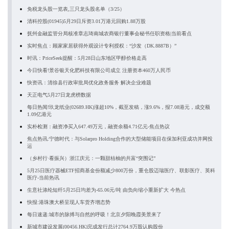
免税龙头股一览表,三只龙头股名单（3/25）
清科控股(01945)5月29日斥资3.01万港元回购1.88万股
抚州金融监管分局核准章志琦南城农商银行董事会秘书任职资格|当前看点
实时焦点：顾家家居获得外观设计专利授权：“沙发（DK.8887B）”
时讯：PriceSeek提醒：5月28日山东地区甲醇价格走高
今日快看!景谷银天化肥科技有限公司成立 注册资本460万人民币
快资讯：清徐县行政审批局优化政务服务 解决企业难题
天正电气5月27日龙虎榜数据
每日热闻!玖龙纸业(02689.HK)涨超10%，截至发稿，涨9.6%，报7.08港元，成交额
1.09亿港元
实朴检测：融资净买入647.49万元，融资余额4.71亿元-焦点热议
焦点热讯:宁德时代：与Solarpro Holding合作的大型储能项目在保加利亚成功并网投
运
（乡村行·看振兴）浙江庆元：一颗甜桔柚的共富“突围记”
5月25日医疗器械ETF招商基金份额减少800万份，重仓股迈瑞医疗、联影医疗、英科
医疗-当前热讯
生意社涤纶短纤5月25日均差为-65.06元/吨 由负向缩小重新扩大 今热点
快报:港珠澳大桥呈现人车货齐增态势
每日速递:城市的脉搏与自然的呼吸！北京夕阳晚霞美景来了
新城市建设发展(00456.HK)完成发行总计2764.9万股认购股份