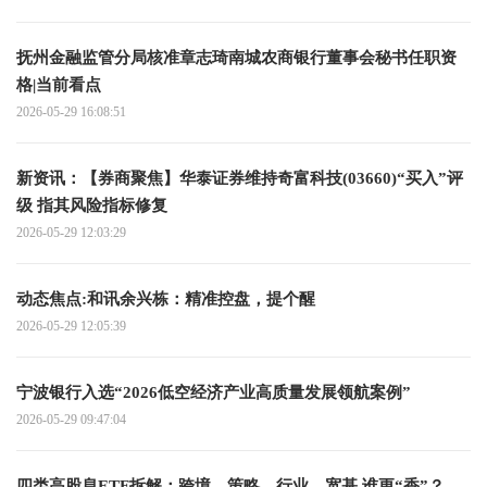
抚州金融监管分局核准章志琦南城农商银行董事会秘书任职资
格|当前看点
2026-05-29 16:08:51
新资讯：【券商聚焦】华泰证券维持奇富科技(03660)“买入”评
级 指其风险指标修复
2026-05-29 12:03:29
动态焦点:和讯余兴栋：精准控盘，提个醒
2026-05-29 12:05:39
宁波银行入选“2026低空经济产业高质量发展领航案例”
2026-05-29 09:47:04
四类高股息ETF拆解：跨境、策略、行业、宽基 谁更“香”？