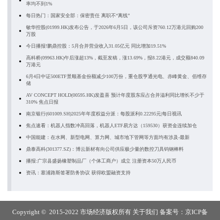
率均不到1%
每日热门：国家安全部：保密责任 离职不“离线”
敏华控股(01999.HK)发布公告，于2026年6月5日，该公司斥资760.12万港元回购200
万股
今日播报!鹏鼎控股：5月合并营业收入31.05亿元 同比增加19.51%
高科桥(09963.HK)午后涨超13%，截至发稿，涨13.69%，报8.22港元，成交额840.09
万港元
6月4日中证500ETF景顺基金份额减少100万份，重仓股亨通光电、赤峰黄金、佰维存
储
AV CONCEPT HOLD(00595.HK)发盈喜 预计年度股东应占合并溢利同比增长不少于
310% 焦点日报
南京银行(601009.SH)2025年年度权益分派：每股派利0.22295元|每日视讯
焦点速看：机器人指数冲高回落，机器人ETF易方达（159530）获资金连续加仓
中国能建：在水网、新型电网、算力网、城市地下管网等方面均有涉及-最新
鼎泰高科(301377.SZ)：博云新材有向公司供应极少量的数控刀具钨钢棒料
播报:广宗县盛扬橡塑制品厂（个体工商户）成立 注册资本50万人民币
资讯：塞浦路斯签署防务协议 获得欧盟融资支持
Copyright © 2015-2022 市场经济版权所有
关于我们
备案号：
京ICP备