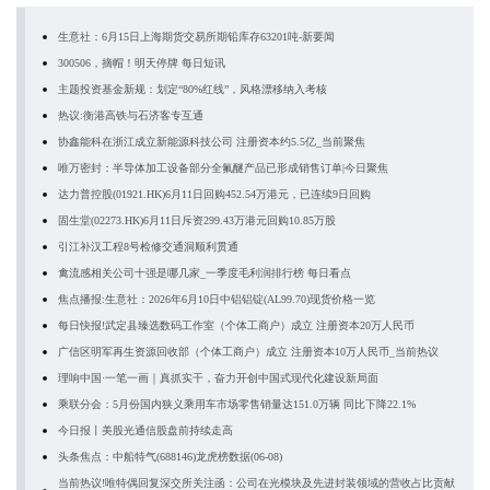
生意社：6月15日上海期货交易所期铅库存63201吨-新要闻
300506，摘帽！明天停牌 每日短讯
主题投资基金新规：划定“80%红线”，风格漂移纳入考核
热议:衡港高铁与石济客专互通
协鑫能科在浙江成立新能源科技公司 注册资本约5.5亿_当前聚焦
唯万密封：半导体加工设备部分全氟醚产品已形成销售订单|今日聚焦
达力普控股(01921.HK)6月11日回购452.54万港元，已连续9日回购
固生堂(02273.HK)6月11日斥资299.43万港元回购10.85万股
引江补汉工程8号检修交通洞顺利贯通
禽流感相关公司十强是哪几家_一季度毛利润排行榜 每日看点
焦点播报:生意社：2026年6月10日中铝铝锭(AL99.70)现货价格一览
每日快报!武定县臻选数码工作室（个体工商户）成立 注册资本20万人民币
广信区明军再生资源回收部（个体工商户）成立 注册资本10万人民币_当前热议
理响中国·一笔一画｜真抓实干，奋力开创中国式现代化建设新局面
乘联分会：5月份国内狭义乘用车市场零售销量达151.0万辆 同比下降22.1%
今日报丨美股光通信股盘前持续走高
头条焦点：中船特气(688146)龙虎榜数据(06-08)
当前热议!唯特偶回复深交所关注函：公司在光模块及先进封装领域的营收占比贡献