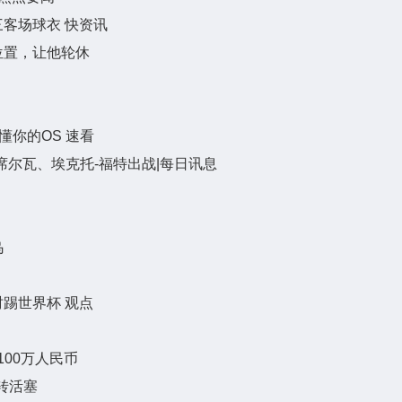
客场球衣 快资讯
位置，让他轮休
懂你的OS 速看
席尔瓦、埃克托-福特出战|每日讯息
乌
踢世界杯 观点
00万人民币
转活塞