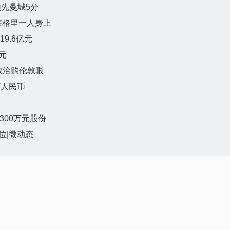
领先曼城5分
莱格里一人身上
9.6亿元
元
合毛阿敏洽购伦敦眼
万人民币
-300万元股份
位|微动态