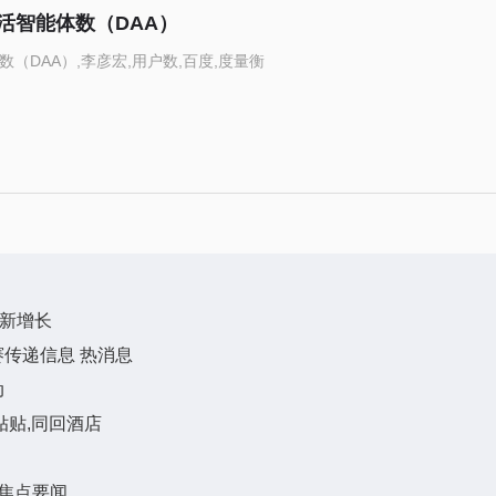
活智能体数（DAA）
（DAA）,李彦宏,用户数,百度,度量衡
业新增长
传递信息 热消息
动
贴贴,同回酒店
|焦点要闻