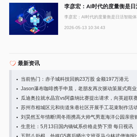
李彦宏：AI时代的度量衡是日
李彦宏：AI时代的度量衡是日活智能体数
2026-05-13 10:34:43
最新资讯
当前热门：赤子城科技回购23万股 金额197万港元
Jason瀑布咖啡携手申晨，老朋友再次驱动策展式商
瓜迪奥拉就水晶宫vs阿森纳比赛提出请求，向英超联赛
苏州市相城区元和街道朱巷社区开展手工花束制作活
刘昊然五年情断!周冬雨携高大帅气男逛海洋公园亲密
生意社：5月13日国内镝铽系价格走势下滑 每日视讯
五郎八卦棍，外媒G5赛后晒出文班亚马少林武僧海报