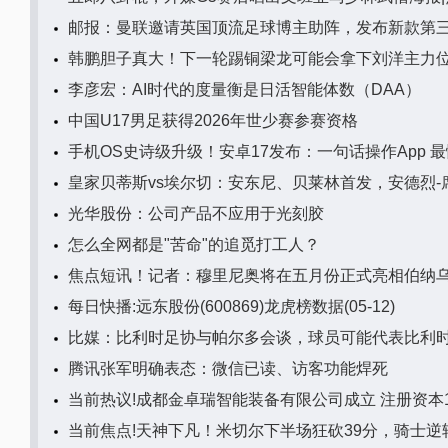
邮报：曼联邀请英国顶流足球博主助阵，发布新款第三
韩鹏胆子真大！下一轮踢铜梁龙可能会拿下刘洋主力
李彦宏：AI时代的度量衡是日活智能体数（DAA）
中国U17男足获得2026年世少赛参赛资格
手机OS史诗级升级！安卓17发布：一句话操作App 最
皇家贝蒂斯vs埃尔切：安东尼、贝莱林首发，安德烈-
光华股份：公司产品不应用于光刻胶
怎么全网都是"苦命"的追觅打工人？
焦点短讯！记者：穆里尼奥将在五月份正式亮相伯纳
每日快播:远东股份(600869)龙虎榜数据(05-12)
比媒：比利时足协与帕尔多会谈，球员可能代表比利时
腾讯张军明确表态：微信已读、访客功能焊死
当前热议!成都金卓瑞智能装备有限公司成立 注册资本1
当前焦点!天神下凡！米切尔下半场狂砍39分，骑士逆