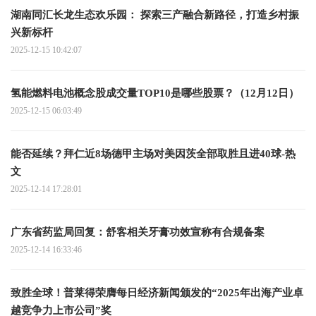
湖南同汇长龙生态欢乐园： 探索三产融合新路径，打造乡村振
兴新标杆
2025-12-15 10:42:07
氢能燃料电池概念股成交量TOP10是哪些股票？（12月12日）
2025-12-15 06:03:49
能否延续？拜仁近8场德甲主场对美因茨全部取胜且进40球-热
文
2025-12-14 17:28:01
广东省药监局回复：舒客相关牙膏功效宣称有合规备案
2025-12-14 16:33:46
致胜全球！普莱得荣膺每日经济新闻颁发的“2025年出海产业卓
越竞争力上市公司”奖