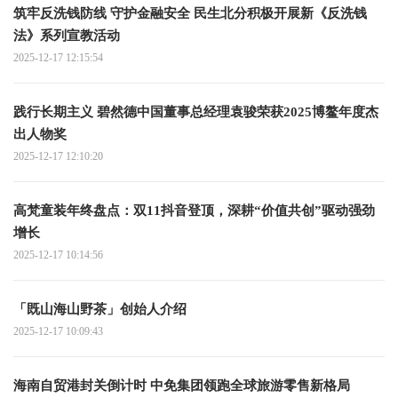
筑牢反洗钱防线 守护金融安全 民生北分积极开展新《反洗钱
法》系列宣教活动
2025-12-17 12:15:54
践行长期主义 碧然德中国董事总经理袁骏荣获2025博鳌年度杰
出人物奖
2025-12-17 12:10:20
高梵童装年终盘点：双11抖音登顶，深耕“价值共创”驱动强劲
增长
2025-12-17 10:14:56
「既山海山野茶」创始人介绍
2025-12-17 10:09:43
海南自贸港封关倒计时 中免集团领跑全球旅游零售新格局