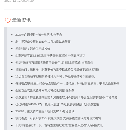
2025-12-12 09:04:30
最新资讯
2026年广西“国补”第一单落地 今亮点
北斗星通成交额创2020年10月16日以来新高
湖南裕能：部分生产线检修
山高环能不超6.53亿元定增获深交所通过 中国银河建功
翱捷科技873万股限售股将于2026年1月5日上市流通 当前聚焦
当前热门：德林海：副董事长马建华拟减持公司股份不超19.6万股
L3级自动驾驶车型获附条件准入许可，释放哪些信号？|播资讯
每日视点!美股三大指数收盘涨跌不一，道指涨1.34%创历史新高，甲骨文跌超10%
全国农业气象试验站网布局将优化调整 微头条
焦点消息！韩主裁偏帮国安？河南遭7次不利判罚！外援含泪鼓掌嘲讽+门将气笑
优优绿能(301590.SZ)：拟推不超过105万股股权激励计划|焦点速递
300889，重大资产重组！明日复牌！-焦点资讯
热门看点：可灵AI发布O1视频大模型 支持多模态输入与对话式编辑
十周年的拈花湾，以一首特别主题歌致敬“世界音乐之都”无锡-播资讯