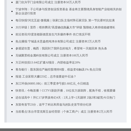
厦门欣兴宇门业有限公司成立 注册资本50万人民币
宁波华翔：子公司参与投资创业投资基金 基金将主要围绕具身智能产业链相关的创
新企业进行投资
每日快报!河北五超·微视频｜张家口队主场对阵石家庄队 第一节比赛对抗拉满
大行评级丨里昂：维持腾讯“高度确信跑赢大市”评级 预期收入将持续稳健增长
前沿资讯!印度首都新德里发生汽车爆炸事件 伤亡情况不明
焦点播报:宁城县水意盎然纯净水有限公司成立 注册资本2万人民币
参观诺坎普，梅西：我回到了我怀念的地方，希望有一天能回来 热头条
无锡聚景程金属科技有限公司成立 注册资本100万人民币
方正科技拟13.64亿扩建AI项目，内部收益率近20%
青岛银行：股东国信产融控股增持H股，权益变动触及1% 焦点日报
报道:工业富联大赚225亿，总市值要超中石油？
东江环保(00895.HK)：前三季度净亏损5.60亿元_今日精选
快资讯：今晚首播！CCTV1新剧开播，10位实力派助阵，配角不错，收视要爆
还在读高中！拜仁17岁男孩奇幻4天：2天上学+2天踢球 2场2球2破荒|今日热门
东契奇首节23分，追平了科比和库兹马的队史首节得分纪录
当前看点!东台市雷克斯五金经营部（个体工商户）成立 注册资本2万人民币