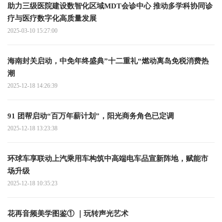
助力三级医院建设数智化区域MDT会诊中心 推动多学科协同诊
疗与医疗数字化高质量发展
2025-03-10 15:27:00
海南封关启动，中免年终盛典”十二重礼“燃动离岛免税消费热
潮
2025-12-18 14:26:39
91 团帮启动“百万年薪计划”，阳光商务角色已定调
2025-12-18 13:23:38
环球车享联动上汽乘用车构筑中高端电车品宣新阵地，赋能市
场升级
2025-12-18 10:35:23
花再音频美学图鉴① ｜玩转声光艺术