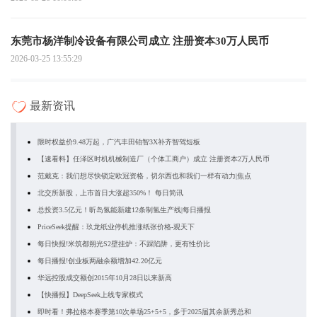
东莞市杨洋制冷设备有限公司成立 注册资本30万人民币
2026-03-25 13:55:29
最新资讯
限时权益价9.48万起，广汽丰田铂智3X补齐智驾短板
【速看料】任泽区时机机械制造厂（个体工商户）成立 注册资本2万人民币
范戴克：我们想尽快锁定欧冠资格，切尔西也和我们一样有动力|焦点
北交所新股，上市首日大涨超350%！ 每日简讯
总投资3.5亿元！昕岛氢能新建12条制氢生产线|每日播报
PriceSeek提醒：玖龙纸业停机推涨纸张价格-观天下
每日快报!米筑都朔光S2壁挂炉：不踩陷阱，更有性价比
每日播报!创业板两融余额增加42.20亿元
华远控股成交额创2015年10月28日以来新高
【快播报】DeepSeek上线专家模式
即时看！弗拉格本赛季第10次单场25+5+5，多于2025届其余新秀总和