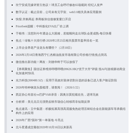
坎宁安或无缘评奖引热议！球员工会呼吁修改65场规则 经纪人发声
数字认证：截止目前，公司未有元宇宙、web3.0相关具体应用案例
快报:并购再起 券商板块估值修复窗口开启
PriceSeek提醒：中科炼化EVA出厂价上调
于根伟：没想到今年遇这么大困难，若能顺利走出球队会更成熟-每日快看
焦点！绿氢十大排行榜-2026年2月25日相关股票市盈率排名一览
上市企业养老产业龙头有哪些？（2月18日）
2026年2月18日青海西宁仁杰粮油批发市场有限公司价格行情|焦点简讯
微信推出新功能！网友：刘德华终于可以放假了
【券商聚焦】国信证券维持哔哩哔哩(09626.HK)“优于大市”评级 指AI与游戏驱动商业
化加速|时快讯
光力科技(300480.SZ)：应用于高效封装体切割分选的设备已进入客户验证阶段
2026年特种钢龙头股梳理，请查阅！（2026/1/22）
西足协公布皇社vs巴萨VAR录音：因奥尔莫犯规在先，进球无效
分析师：美元兑日元强势反映市场信心转移而非短期反弹
焦点速讯：立中集团：积极拓展高强高屈服免热处理压铸铝合金在新能源车等承载结
构件上的应用
2026年广西“国补”第一单落地 今亮点
北斗星通成交额创2020年10月16日以来新高