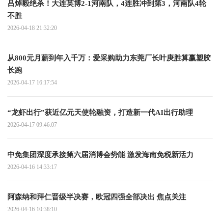
吕焯毅绝杀！大连英博2-1河南队，4连胜冲到第3，河南队4轮
不胜
2026-04-18 21:32:20
从800元月薪到年入千万：爱采购助力东莞厂长叶庚胜算赢塑胶
长跑
2026-04-17 16:17:54
“龙虾出行”获近亿元天使轮融资，打造新一代AI出行助理
2026-04-17 09:46:07
中免集团深度承接第六届消博会势能 激发海南免税新活力
2026-04-16 14:33:17
阿森纳和拜仁晋级半决赛，欧冠四强全部决出 焦点关注
2026-04-16 10:38:10