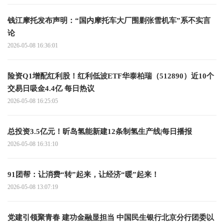
钱江摩托发布声明：“国内摩托车大厂围剿张雪机车”系不实言
论
2026-05-08 16:36:01
险资Q1增配红利股！红利低波ETF华泰柏瑞（512890）近10个
交易日吸金4.4亿 每日热议
2026-05-08 16:25:05
总投资3.5亿元！昕岛氢能新建12条制氢生产线|每日播报
2026-05-08 16:31:10
91团帮：让消费“转”起来，让经济“暖”起来！
2026-05-08 13:07:19
党建引领聚青春 建功金融显担当 中国民生银行北京分行团委以