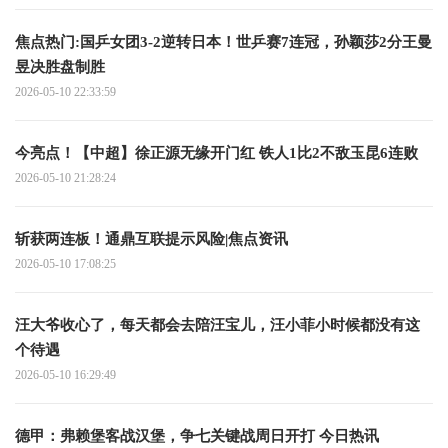
焦点热门:国乒女团3-2逆转日本！世乒赛7连冠，孙颖莎2分王曼
昱决胜盘制胜
2026-05-10 22:33:59
今亮点！【中超】徐正源无缘开门红 铁人1比2不敌玉昆6连败
2026-05-10 21:28:24
斩获两连板！通鼎互联提示风险|焦点资讯
2026-05-10 17:08:25
汪大爷收心了，每天都会去陪汪宝儿，汪小菲小时候都没有这
个待遇
2026-05-10 16:29:49
德甲：弗赖堡客战汉堡，争七关键战周日开打 今日热讯