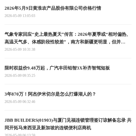
2026年5月9日黄淮农产品股份有限公司价格行情
2026-05-09 13:05:03
气象专家回应“史上最热夏天”传言：2026年夏季或“相对偏热、
高温天气多、体感阶段性较差”，南方和新疆更明显，但并
非“灾难级夏天”
2026-05-09 10:31:38
限时权益价9.48万起，广汽丰田铂智3X补齐智驾短板
2026-05-09 09:35:25
3年870万！阿杰伊米切尔是怎么打爆湖人的？
2026-05-09 06:32:46
JBB BUILDERS(01903)与厦门见福连锁管理签订谅解备忘录 共
同开拓马来西亚及新加坡的连锁便利店商机
2026-05-09 06:13:59