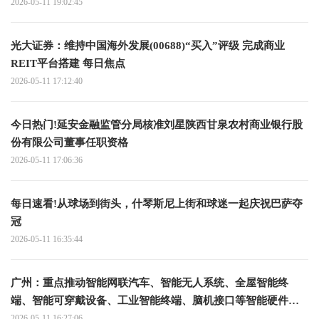
2026-05-11 19:02:45
光大证券：维持中国海外发展(00688)“买入”评级 完成商业
REIT平台搭建 每日焦点
2026-05-11 17:12:40
今日热门!延安金融监管分局核准刘星陕西甘泉农村商业银行股
份有限公司董事任职资格
2026-05-11 17:06:36
每日速看!从球场到街头，什琴斯尼上街和球迷一起庆祝巴萨夺
冠
2026-05-11 16:35:44
广州：重点推动智能网联汽车、智能无人系统、全屋智能终
端、智能可穿戴设备、工业智能终端、脑机接口等智能硬件产
品的研发推广 时快讯
2026-05-11 16:27:06