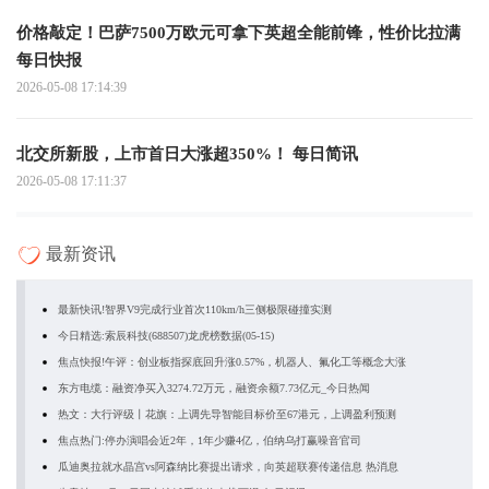
价格敲定！巴萨7500万欧元可拿下英超全能前锋，性价比拉满
每日快报
2026-05-08 17:14:39
北交所新股，上市首日大涨超350%！ 每日简讯
2026-05-08 17:11:37
最新资讯
最新快讯!智界V9完成行业首次110km/h三侧极限碰撞实测
今日精选:索辰科技(688507)龙虎榜数据(05-15)
焦点快报!午评：创业板指探底回升涨0.57%，机器人、氟化工等概念大涨
东方电缆：融资净买入3274.72万元，融资余额7.73亿元_今日热闻
热文：大行评级丨花旗：上调先导智能目标价至67港元，上调盈利预测
焦点热门:停办演唱会近2年，1年少赚4亿，伯纳乌打赢噪音官司
瓜迪奥拉就水晶宫vs阿森纳比赛提出请求，向英超联赛传递信息 热消息