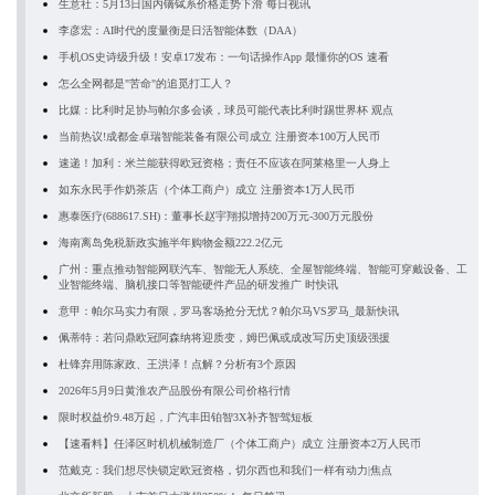
生意社：5月13日国内镝铽系价格走势下滑 每日视讯
李彦宏：AI时代的度量衡是日活智能体数（DAA）
手机OS史诗级升级！安卓17发布：一句话操作App 最懂你的OS 速看
怎么全网都是"苦命"的追觅打工人？
比媒：比利时足协与帕尔多会谈，球员可能代表比利时踢世界杯 观点
当前热议!成都金卓瑞智能装备有限公司成立 注册资本100万人民币
速递！加利：米兰能获得欧冠资格；责任不应该在阿莱格里一人身上
如东永民手作奶茶店（个体工商户）成立 注册资本1万人民币
惠泰医疗(688617.SH)：董事长赵宇翔拟增持200万元-300万元股份
海南离岛免税新政实施半年购物金额222.2亿元
广州：重点推动智能网联汽车、智能无人系统、全屋智能终端、智能可穿戴设备、工
业智能终端、脑机接口等智能硬件产品的研发推广 时快讯
意甲：帕尔马实力有限，罗马客场抢分无忧？帕尔马VS罗马_最新快讯
佩蒂特：若问鼎欧冠阿森纳将迎质变，姆巴佩或成改写历史顶级强援
杜锋弃用陈家政、王洪泽！点解？分析有3个原因
2026年5月9日黄淮农产品股份有限公司价格行情
限时权益价9.48万起，广汽丰田铂智3X补齐智驾短板
【速看料】任泽区时机机械制造厂（个体工商户）成立 注册资本2万人民币
范戴克：我们想尽快锁定欧冠资格，切尔西也和我们一样有动力|焦点