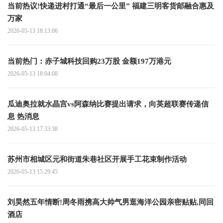
当前热议!快递进村打通“最后一公里” 福建三明客货邮融合惠及
万家
2026-05-13 18:13:06
当前热门：赤子城科技回购23万股 金额197万港元
2026-05-13 18:04:08
瓜迪奥拉就水晶宫vs阿森纳比赛提出请求，向英超联赛传递信
息 热消息
2026-05-13 17:33:38
苏州市相城区元和街道朱巷社区开展手工花束制作活动
2026-05-13 15:29:45
刘昊然五年情断!周冬雨携高大帅气男逛海洋公园亲密贴贴,同回
酒店