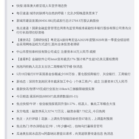
快报:港珠澳大桥呈现人车货齐增态势
每日速递:城市的脉搏与自然的呼吸！北京夕阳晚霞美景来了
新城市建设发展(00456.HK)完成发行总计2764.9万股认购股份
焦点速递！国家金融监督管理总局青岛监管局核准崔勐恒丰银行股份有限公司青岛分
行行长助理任职资格
【播资讯】【调研快报】粤宏远A接待粤宏远A2025年度暨2026年第一季度业绩说明
会采用网络远程方式进行,面向全体投资者调研
中山市星恒泰科技有限公司成立 注册资本10万人民币-观察
【速看料】金融软件公司Intuit宣布裁员17% 预计将产生超3亿美元重组费用
泡泡玛特购入北京太古坊二期整栋写字楼 快消息
5月19日银行ETF富国基金份额减少330万份，重仓股招商银行、兴业银行、工商银行
新动态：深圳市龙岗区泽丰裁床加工中心（个体工商户）成立 注册资本1万人民币
最新快讯!智界V9完成行业首次110km/h三侧极限碰撞实测
今日精选:索辰科技(688507)龙虎榜数据(05-15)
焦点快报!午评：创业板指探底回升涨0.57%，机器人、氟化工等概念大涨
东方电缆：融资净买入3274.72万元，融资余额7.73亿元_今日热闻
热文：大行评级丨花旗：上调先导智能目标价至67港元，上调盈利预测
焦点热门:停办演唱会近2年，1年少赚4亿，伯纳乌打赢噪音官司
瓜迪奥拉就水晶宫vs阿森纳比赛提出请求，向英超联赛传递信息 热消息