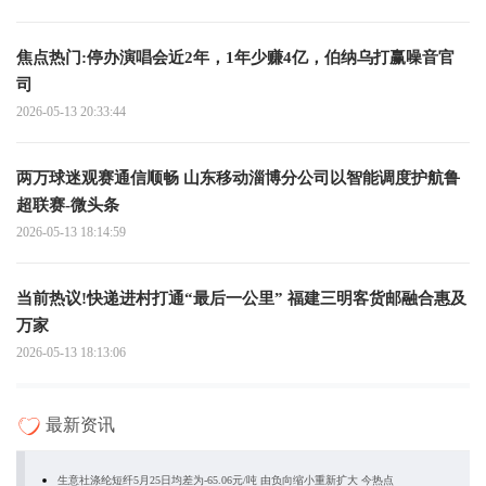
焦点热门:停办演唱会近2年，1年少赚4亿，伯纳乌打赢噪音官
司
2026-05-13 20:33:44
两万球迷观赛通信顺畅 山东移动淄博分公司以智能调度护航鲁
超联赛-微头条
2026-05-13 18:14:59
当前热议!快递进村打通“最后一公里” 福建三明客货邮融合惠及
万家
2026-05-13 18:13:06
最新资讯
生意社涤纶短纤5月25日均差为-65.06元/吨 由负向缩小重新扩大 今热点