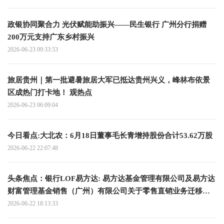
政银协同聚合力 光伏赋能助振兴——民生银行 广州分行捐赠
200万元支持广东乡村振兴
2026-06-23 09:33:53
旅居贵州｜第一批避暑旅居大军已抵达贵州兴义，峰林布依景
区成热门打卡地！ 观热点
2026-06-23 06:09:04
今日看点:大北农：6月18日董事毛长青增持股份合计53.62万股
2026-06-22 22:07:48
头条焦点：银行LOF易方达: 易方达基金管理有限公司及易方达
财富管理基金销售（广州）有限公司关于零售直销业务迁移安
排的联合提示性公告
2026-06-22 18:13:33