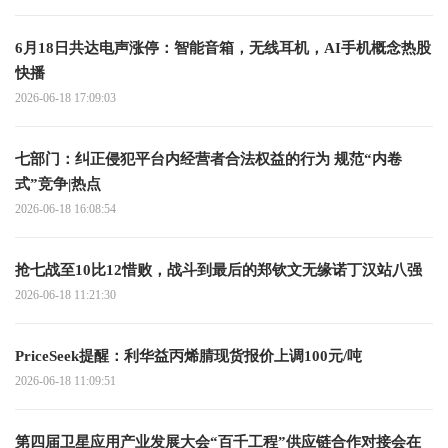
6月18日共达电声涨停：智能音箱，无线耳机，AI手机概念热股
快播
2026-06-18 17:09:03
七部门：纠正侵犯平台内经营者合法权益的行为 规范“内卷
式”竞争|热点
2026-06-18 16:08:54
抢七战至10比12惜败，战斗到最后的郑钦文无缘诺丁汉站八强
2026-06-18 11:21:30
PriceSeek提醒：利华益丙烯腈现货报价上调100元/吨
2026-06-18 11:09:51
第四届卫星应用产业发展大会“百千工程”供应链合作对接会在