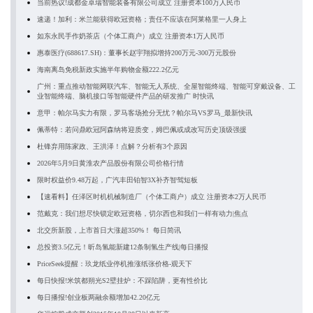
当前热议!成都金卓瑞智能装备有限公司成立 注册资本100万人民币
速递！加利：米兰能获得欧冠资格；责任不应该在阿莱格里一人身上
如东永民手作奶茶店（个体工商户）成立 注册资本1万人民币
惠泰医疗(688617.SH)：董事长赵宇翔拟增持200万元-300万元股份
海南离岛免税新政实施半年购物金额222.2亿元
广州：重点推动智能网联汽车、智能无人系统、全屋智能终端、智能可穿戴设备、工
业智能终端、脑机接口等智能硬件产品的研发推广 时快讯
意甲：帕尔马实力有限，罗马客场抢分无忧？帕尔马VS罗马_最新快讯
佩蒂特：若问鼎欧冠阿森纳将迎质变，姆巴佩或成改写历史顶级强援
杜锋弃用陈家政、王洪泽！点解？分析有3个原因
2026年5月9日黄淮农产品股份有限公司价格行情
限时权益价9.48万起，广汽丰田铂智3X补齐智驾短板
【速看料】任泽区时机机械制造厂（个体工商户）成立 注册资本2万人民币
范戴克：我们想尽快锁定欧冠资格，切尔西也和我们一样有动力|焦点
北交所新股，上市首日大涨超350%！ 每日简讯
总投资3.5亿元！昕岛氢能新建12条制氢生产线|每日播报
PriceSeek提醒：玖龙纸业停机推涨纸张价格-观天下
每日快报!米筑都朔光S2壁挂炉：不踩陷阱，更有性价比
每日播报!创业板两融余额增加42.20亿元