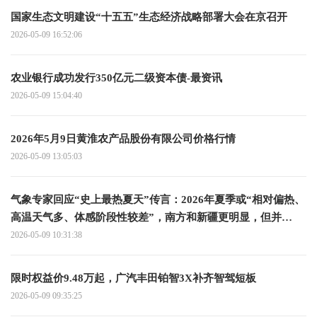
国家生态文明建设“十五五”生态经济战略部署大会在京召开
2026-05-09 16:52:06
农业银行成功发行350亿元二级资本债-最资讯
2026-05-09 15:04:40
2026年5月9日黄淮农产品股份有限公司价格行情
2026-05-09 13:05:03
气象专家回应“史上最热夏天”传言：2026年夏季或“相对偏热、
高温天气多、体感阶段性较差”，南方和新疆更明显，但并
非“灾难级夏天”
2026-05-09 10:31:38
限时权益价9.48万起，广汽丰田铂智3X补齐智驾短板
2026-05-09 09:35:25