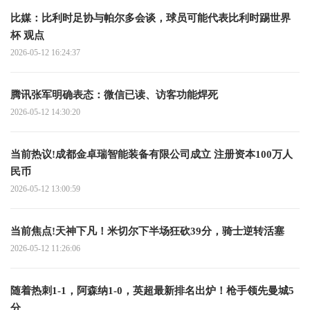
比媒：比利时足协与帕尔多会谈，球员可能代表比利时踢世界
杯 观点
2026-05-12 16:24:37
腾讯张军明确表态：微信已读、访客功能焊死
2026-05-12 14:30:20
当前热议!成都金卓瑞智能装备有限公司成立 注册资本100万人
民币
2026-05-12 13:00:59
当前焦点!天神下凡！米切尔下半场狂砍39分，骑士逆转活塞
2026-05-12 11:26:06
随着热刺1-1，阿森纳1-0，英超最新排名出炉！枪手领先曼城5
分