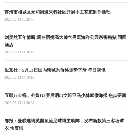
苏州市相城区元和街道朱巷社区开展手工花束制作活动
2026-05-13 15:29:45
刘昊然五年情断!周冬雨携高大帅气男逛海洋公园亲密贴贴,同回
酒店
2026-05-13 14:36:18
生意社：5月13日国内镝铽系价格走势下滑 每日视讯
2026-05-13 14:19:18
五郎八卦棍，外媒G5赛后晒出文班亚马少林武僧海报|焦点要闻
2026-05-13 11:36:38
邮报：曼联邀请英国顶流足球博主助阵，发布新款第三客场球
衣 快资讯