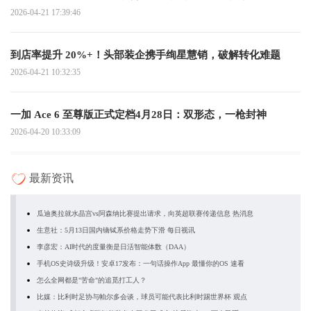
2026-04-21 17:39:46
到店率提升 20%+！头部装企携手绚星慧销，破解转化难题
2026-04-21 10:32:35
一加 Ace 6 至尊版正式定档4月28日：双形态，一枪封神
2026-04-20 10:33:09
最新资讯
瓜迪奥拉就水晶宫vs阿森纳比赛提出请求，向英超联赛传递信息 热消息
生意社：5月13日国内镝铽系价格走势下滑 每日视讯
李彦宏：AI时代的度量衡是日活智能体数（DAA）
手机OS史诗级升级！安卓17发布：一句话操作App 最懂你的OS 速看
怎么全网都是"苦命"的追觅打工人？
比媒：比利时足协与帕尔多会谈，球员可能代表比利时踢世界杯 观点