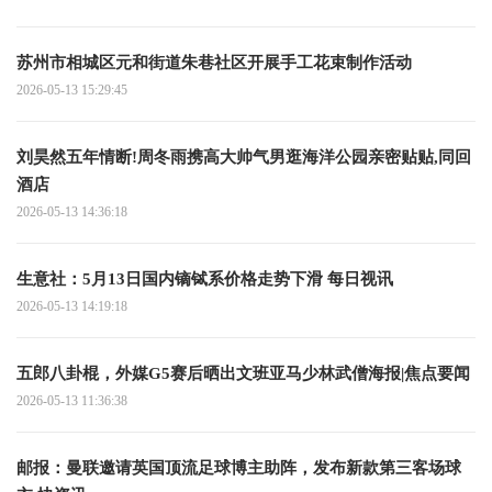
苏州市相城区元和街道朱巷社区开展手工花束制作活动
2026-05-13 15:29:45
刘昊然五年情断!周冬雨携高大帅气男逛海洋公园亲密贴贴,同回
酒店
2026-05-13 14:36:18
生意社：5月13日国内镝铽系价格走势下滑 每日视讯
2026-05-13 14:19:18
五郎八卦棍，外媒G5赛后晒出文班亚马少林武僧海报|焦点要闻
2026-05-13 11:36:38
邮报：曼联邀请英国顶流足球博主助阵，发布新款第三客场球