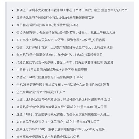
新动态：深圳市龙岗区泽丰裁床加工中心（个体工商户）成立 注册资本1万人民币
最新快讯!智界V9完成行业首次110km/h三侧极限碰撞实测
今日精选:索辰科技(688507)龙虎榜数据(05-15)
焦点快报!午评：创业板指探底回升涨0.57%，机器人、氟化工等概念大涨
东方电缆：融资净买入3274.72万元，融资余额7.73亿元_今日热闻
热文：大行评级丨花旗：上调先导智能目标价至67港元，上调盈利预测
焦点热门:停办演唱会近2年，1年少赚4亿，伯纳乌打赢噪音官司
瓜迪奥拉就水晶宫vs阿森纳比赛提出请求，向英超联赛传递信息 热消息
生意社：5月13日国内镝铽系价格走势下滑 每日视讯
李彦宏：AI时代的度量衡是日活智能体数（DAA）
手机OS史诗级升级！安卓17发布：一句话操作App 最懂你的OS 速看
怎么全网都是"苦命"的追觅打工人？
比媒：比利时足协与帕尔多会谈，球员可能代表比利时踢世界杯 观点
当前热议!成都金卓瑞智能装备有限公司成立 注册资本100万人民币
速递！加利：米兰能获得欧冠资格；责任不应该在阿莱格里一人身上
如东永民手作奶茶店（个体工商户）成立 注册资本1万人民币
惠泰医疗(688617.SH)：董事长赵宇翔拟增持200万元-300万元股份
海南离岛免税新政实施半年购物金额222.2亿元