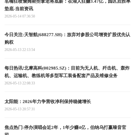
名嘴狂喷詹姆斯拒拿老将底薪：在湖人狂赚3.47亿，园区后胜率
垫底-当前资讯
2026-05-14 07:36:50
今日关注:天智航(688277.SH)：放弃对参股公司增资扩股优先认
购权
2026-05-13 22:13:54
每日热讯!北摩高科(002985.SZ)：目前为无人机、歼击机、轰炸
机、运输机、教练机等多型军工装备配套产品及维修业务
2026-05-13 22:08:33
太阳能：2026年力争营收净利保持稳健增长
2026-05-13 20:57:31
焦点热门:停办演唱会近2年，1年少赚4亿，伯纳乌打赢噪音官