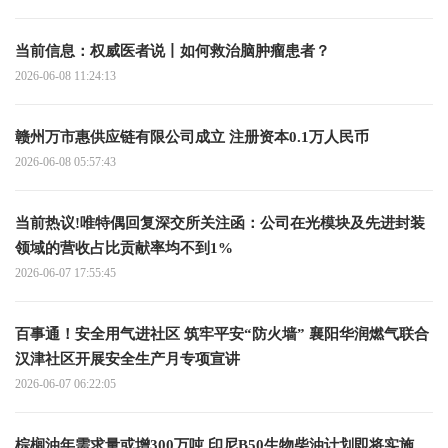
当前信息：权威医者说丨如何救治脑肿瘤患者？
2026-06-08 11:24:13
赣州万市惠供应链有限公司成立 注册资本0.1万人民币
2026-06-08 05:57:43
当前热议!唯特偶回复深交所关注函：公司在光模块及先进封装
领域的营收占比贡献率均不到1%
2026-06-07 17:55:45
百事通！安全用气进社区 筑牢平安“防火墙” 襄阳华润燃气联合
汉津社区开展安全生产月专项宣讲
2026-06-07 06:22:05
棕榈油年需求量或增300万吨 印尼B50生物柴油计划即将实施