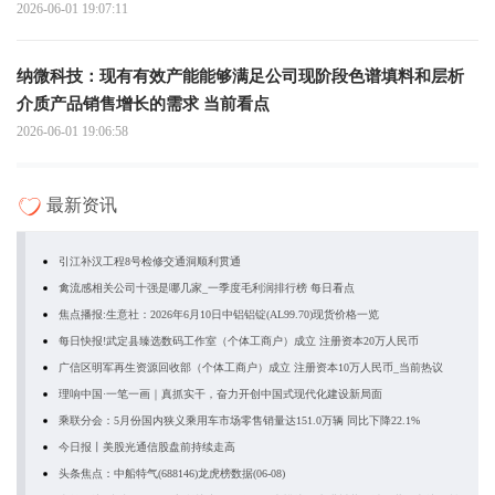
2026-06-01 19:07:11
纳微科技：现有有效产能能够满足公司现阶段色谱填料和层析
介质产品销售增长的需求 当前看点
2026-06-01 19:06:58
最新资讯
引江补汉工程8号检修交通洞顺利贯通
禽流感相关公司十强是哪几家_一季度毛利润排行榜 每日看点
焦点播报:生意社：2026年6月10日中铝铝锭(AL99.70)现货价格一览
每日快报!武定县臻选数码工作室（个体工商户）成立 注册资本20万人民币
广信区明军再生资源回收部（个体工商户）成立 注册资本10万人民币_当前热议
理响中国·一笔一画｜真抓实干，奋力开创中国式现代化建设新局面
乘联分会：5月份国内狭义乘用车市场零售销量达151.0万辆 同比下降22.1%
今日报丨美股光通信股盘前持续走高
头条焦点：中船特气(688146)龙虎榜数据(06-08)