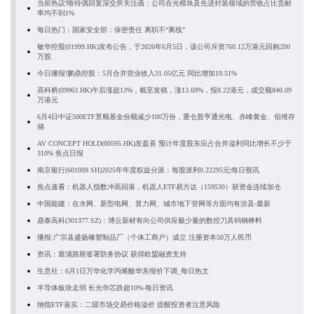
当前热议!唯特偶回复深交所关注函：公司在光模块及先进封装领域的营收占比贡献
率均不到1%
每日热门：国家安全部：保密责任 离职不“离线”
敏华控股(01999.HK)发布公告，于2026年6月5日，该公司斥资760.12万港元回购200
万股
今日播报!鹏鼎控股：5月合并营业收入31.05亿元 同比增加19.51%
高科桥(09963.HK)午后涨超13%，截至发稿，涨13.69%，报8.22港元，成交额840.09
万港元
6月4日中证500ETF景顺基金份额减少100万份，重仓股亨通光电、赤峰黄金、佰维存
储
AV CONCEPT HOLD(00595.HK)发盈喜 预计年度股东应占合并溢利同比增长不少于
310% 焦点日报
南京银行(601009.SH)2025年年度权益分派：每股派利0.22295元|每日视讯
焦点速看：机器人指数冲高回落，机器人ETF易方达（159530）获资金连续加仓
中国能建：在水网、新型电网、算力网、城市地下管网等方面均有涉及-最新
鼎泰高科(301377.SZ)：博云新材有向公司供应极少量的数控刀具钨钢棒料
播报:广宗县盛扬橡塑制品厂（个体工商户）成立 注册资本50万人民币
资讯：塞浦路斯签署防务协议 获得欧盟融资支持
生意社：6月1日万华化学丙烯酸华东报价下调_每日热文
半导体板块走弱 长光华芯跌超10%-每日资讯
纳指ETF嘉实：二级市场交易价格溢价 提醒投资者注意风险