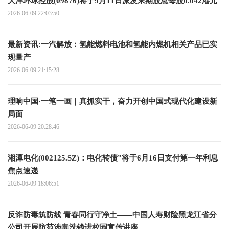
大洋环球控股(09876)将于9月11日派发末期股息每股0.042港元
2026-06-09 22:03:50
最新资讯:一汽解放：氢能燃料电池和氢能内燃机相关产品已实
现量产
2026-06-09 21:15:28
理响中国·一笔一画｜真抓实干，奋力开创中国式现代化建设新
局面
2026-06-09 20:28:46
湘潭电化(002125.SZ)：电化转债”将于6月16日支付第一年利息
焦点速递
2026-06-09 18:06:51
反诈防毒筑防线 青春同行守净土——中国人寿财险黑龙江省分
公司开展防范涉毒洗钱进校园宣传讲座