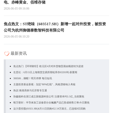
电、赤峰黄金、佰维存储
2026-06-05 09:16:06
焦点热文：ST绝味（603517.SH）新增一起对外投资，被投资
公司为杭州御德泰数智科技有限公司
2026-06-05 06:10:20
最新资讯
焦点热门:【环球财经】欧元区4月对外货物贸易由顺差转为逆差
生意社：6月15日上海期货交易所期铅库存63201吨-新要闻
300506，摘帽！明天停牌 每日短讯
主题投资基金新规：划定“80%红线”，风格漂移纳入考核
热议:衡港高铁与石济客专互通
协鑫能科在浙江成立新能源科技公司 注册资本约5.5亿_当前聚焦
唯万密封：半导体加工设备部分全氟醚产品已形成销售订单|今日聚焦
达力普控股(01921.HK)6月11日回购452.54万港元，已连续9日回购