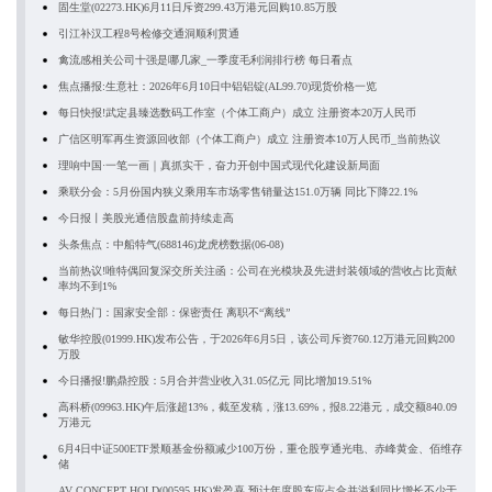
固生堂(02273.HK)6月11日斥资299.43万港元回购10.85万股
引江补汉工程8号检修交通洞顺利贯通
禽流感相关公司十强是哪几家_一季度毛利润排行榜 每日看点
焦点播报:生意社：2026年6月10日中铝铝锭(AL99.70)现货价格一览
每日快报!武定县臻选数码工作室（个体工商户）成立 注册资本20万人民币
广信区明军再生资源回收部（个体工商户）成立 注册资本10万人民币_当前热议
理响中国·一笔一画｜真抓实干，奋力开创中国式现代化建设新局面
乘联分会：5月份国内狭义乘用车市场零售销量达151.0万辆 同比下降22.1%
今日报丨美股光通信股盘前持续走高
头条焦点：中船特气(688146)龙虎榜数据(06-08)
当前热议!唯特偶回复深交所关注函：公司在光模块及先进封装领域的营收占比贡献
率均不到1%
每日热门：国家安全部：保密责任 离职不“离线”
敏华控股(01999.HK)发布公告，于2026年6月5日，该公司斥资760.12万港元回购200
万股
今日播报!鹏鼎控股：5月合并营业收入31.05亿元 同比增加19.51%
高科桥(09963.HK)午后涨超13%，截至发稿，涨13.69%，报8.22港元，成交额840.09
万港元
6月4日中证500ETF景顺基金份额减少100万份，重仓股亨通光电、赤峰黄金、佰维存
储
AV CONCEPT HOLD(00595.HK)发盈喜 预计年度股东应占合并溢利同比增长不少于