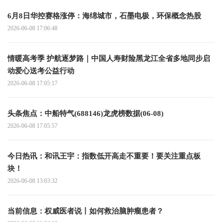
6月8日华控赛格涨停：海绵城市，石墨电极，环保概念热股
2026-06-08 17:06:48
情暖高考季 护航逐梦路｜中国人寿财险黑龙江全省多地同步启
动爱心送考公益行动
2026-06-08 17:05:17
头条焦点：中船特气(688146)龙虎榜数据(06-08)
2026-06-08 17:05:57
今日热讯：和讯王宇：指数低开高走不重要！要关注重点板
块！
2026-06-08 13:03:32
当前信息：权威医者说丨如何救治脑肿瘤患者？