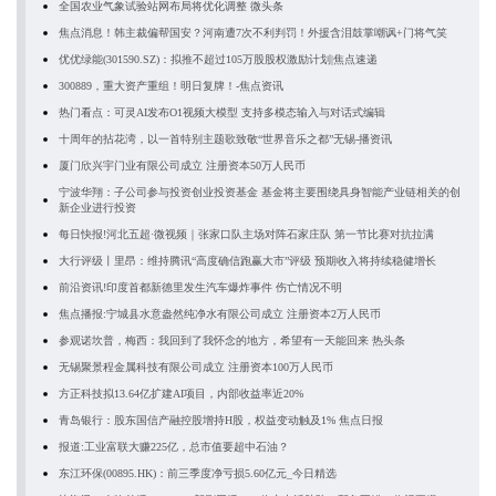
全国农业气象试验站网布局将优化调整 微头条
焦点消息！韩主裁偏帮国安？河南遭7次不利判罚！外援含泪鼓掌嘲讽+门将气笑
优优绿能(301590.SZ)：拟推不超过105万股股权激励计划|焦点速递
300889，重大资产重组！明日复牌！-焦点资讯
热门看点：可灵AI发布O1视频大模型 支持多模态输入与对话式编辑
十周年的拈花湾，以一首特别主题歌致敬“世界音乐之都”无锡-播资讯
厦门欣兴宇门业有限公司成立 注册资本50万人民币
宁波华翔：子公司参与投资创业投资基金 基金将主要围绕具身智能产业链相关的创
新企业进行投资
每日快报!河北五超·微视频｜张家口队主场对阵石家庄队 第一节比赛对抗拉满
大行评级丨里昂：维持腾讯“高度确信跑赢大市”评级 预期收入将持续稳健增长
前沿资讯!印度首都新德里发生汽车爆炸事件 伤亡情况不明
焦点播报:宁城县水意盎然纯净水有限公司成立 注册资本2万人民币
参观诺坎普，梅西：我回到了我怀念的地方，希望有一天能回来 热头条
无锡聚景程金属科技有限公司成立 注册资本100万人民币
方正科技拟13.64亿扩建AI项目，内部收益率近20%
青岛银行：股东国信产融控股增持H股，权益变动触及1% 焦点日报
报道:工业富联大赚225亿，总市值要超中石油？
东江环保(00895.HK)：前三季度净亏损5.60亿元_今日精选