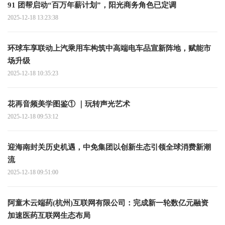
91 团帮启动“百万年薪计划”，阳光商务角色已定调
2025-12-18 13:23:38
环球车享联动上汽乘用车构筑中高端电车品宣新阵地，赋能市
场升级
2025-12-18 10:35:23
花再音频美学图鉴① ｜玩转声光艺术
2025-12-18 09:53:12
迎海南封关历史机遇，中免集团以创新生态引领全球消费新潮
流
2025-12-18 09:51:00
阿童木云端药(杭州)互联网有限公司：完成新一轮数亿元融资
加速医药互联网生态布局