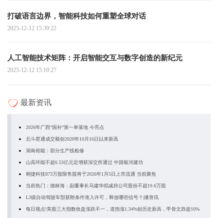
打破语言边界，智能科技如何重塑全球对话
2025-12-12 15:39:22
人工智能技术矩阵：开启智能交互与数字创造的新纪元
2025-12-12 15:10:27
最新资讯
2026年广西“国补”第一单落地 今亮点
北斗星通成交额创2020年10月16日以来新高
湖南裕能：部分生产线检修
山高环能不超6.53亿元定增获深交所通过 中国银河建功
翱捷科技873万股限售股将于2026年1月5日上市流通 当前聚焦
当前热门：德林海：副董事长马建华拟减持公司股份不超19.6万股
L3级自动驾驶车型获附条件准入许可，释放哪些信号？|播资讯
每日视点!美股三大指数收盘涨跌不一，道指涨1.34%创历史新高，甲骨文跌超10%