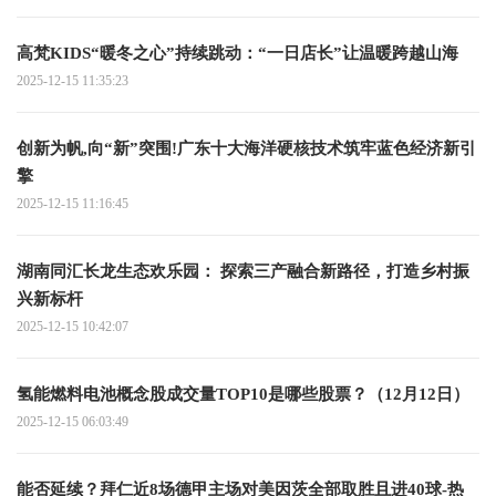
高梵KIDS“暖冬之心”持续跳动：“一日店长”让温暖跨越山海
2025-12-15 11:35:23
创新为帆,向“新”突围!广东十大海洋硬核技术筑牢蓝色经济新引
擎
2025-12-15 11:16:45
湖南同汇长龙生态欢乐园： 探索三产融合新路径，打造乡村振
兴新标杆
2025-12-15 10:42:07
氢能燃料电池概念股成交量TOP10是哪些股票？（12月12日）
2025-12-15 06:03:49
能否延续？拜仁近8场德甲主场对美因茨全部取胜且进40球-热