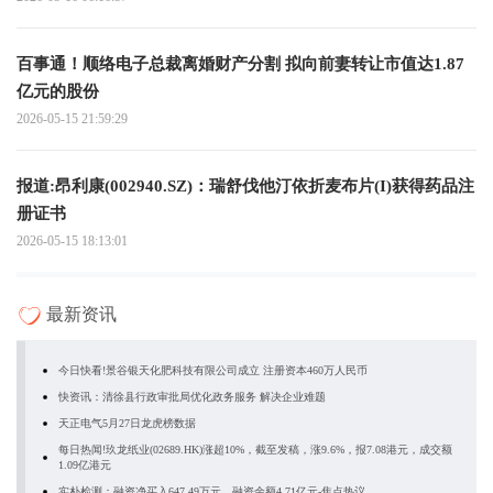
百事通！顺络电子总裁离婚财产分割 拟向前妻转让市值达1.87
亿元的股份
2026-05-15 21:59:29
报道:昂利康(002940.SZ)：瑞舒伐他汀依折麦布片(I)获得药品注
册证书
2026-05-15 18:13:01
最新资讯
今日快看!景谷银天化肥科技有限公司成立 注册资本460万人民币
快资讯：清徐县行政审批局优化政务服务 解决企业难题
天正电气5月27日龙虎榜数据
每日热闻!玖龙纸业(02689.HK)涨超10%，截至发稿，涨9.6%，报7.08港元，成交额
1.09亿港元
实朴检测：融资净买入647.49万元，融资余额4.71亿元-焦点热议