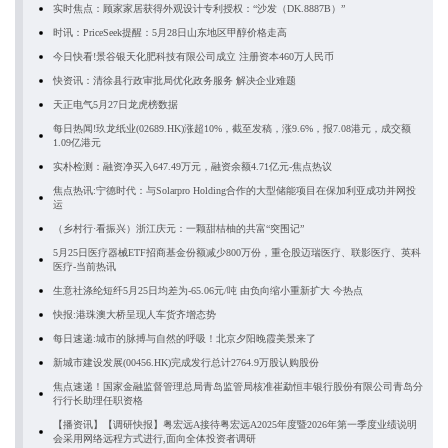
实时焦点：顾家家居获得外观设计专利授权：“沙发（DK.8887B）”
时讯：PriceSeek提醒：5月28日山东地区甲醇价格走高
今日快看!景谷银天化肥科技有限公司成立 注册资本460万人民币
快资讯：清徐县行政审批局优化政务服务 解决企业难题
天正电气5月27日龙虎榜数据
每日热闻!玖龙纸业(02689.HK)涨超10%，截至发稿，涨9.6%，报7.08港元，成交额
1.09亿港元
实朴检测：融资净买入647.49万元，融资余额4.71亿元-焦点热议
焦点热讯:宁德时代：与Solarpro Holding合作的大型储能项目在保加利亚成功并网投
运
（乡村行·看振兴）浙江庆元：一颗甜桔柚的共富“突围记”
5月25日医疗器械ETF招商基金份额减少800万份，重仓股迈瑞医疗、联影医疗、英科
医疗-当前热讯
生意社涤纶短纤5月25日均差为-65.06元/吨 由负向缩小重新扩大 今热点
快报:港珠澳大桥呈现人车货齐增态势
每日速递:城市的脉搏与自然的呼吸！北京夕阳晚霞美景来了
新城市建设发展(00456.HK)完成发行总计2764.9万股认购股份
焦点速递！国家金融监督管理总局青岛监管局核准崔勐恒丰银行股份有限公司青岛分
行行长助理任职资格
【播资讯】【调研快报】粤宏远A接待粤宏远A2025年度暨2026年第一季度业绩说明
会采用网络远程方式进行,面向全体投资者调研