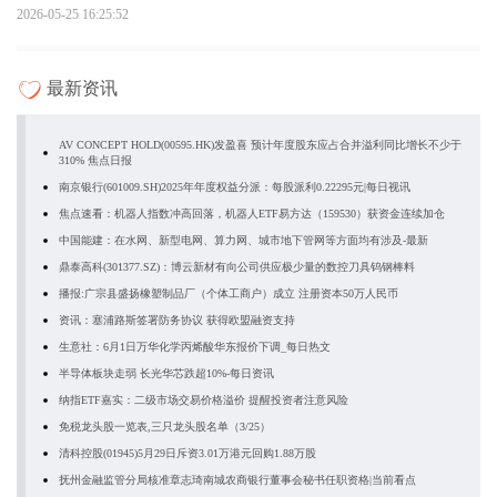
2026-05-25 16:25:52
最新资讯
AV CONCEPT HOLD(00595.HK)发盈喜 预计年度股东应占合并溢利同比增长不少于
310% 焦点日报
南京银行(601009.SH)2025年年度权益分派：每股派利0.22295元|每日视讯
焦点速看：机器人指数冲高回落，机器人ETF易方达（159530）获资金连续加仓
中国能建：在水网、新型电网、算力网、城市地下管网等方面均有涉及-最新
鼎泰高科(301377.SZ)：博云新材有向公司供应极少量的数控刀具钨钢棒料
播报:广宗县盛扬橡塑制品厂（个体工商户）成立 注册资本50万人民币
资讯：塞浦路斯签署防务协议 获得欧盟融资支持
生意社：6月1日万华化学丙烯酸华东报价下调_每日热文
半导体板块走弱 长光华芯跌超10%-每日资讯
纳指ETF嘉实：二级市场交易价格溢价 提醒投资者注意风险
免税龙头股一览表,三只龙头股名单（3/25）
清科控股(01945)5月29日斥资3.01万港元回购1.88万股
抚州金融监管分局核准章志琦南城农商银行董事会秘书任职资格|当前看点