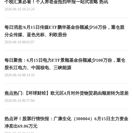
个税汇算必看！个人养老金抵扣申报一站式攻略 热讯
2026-06-16 10:21:24
每日消息!6月15日传媒ETF鹏华基金份额减少50万份，重仓股
分众传媒、蓝色光标、利欧股份
2026-06-16 08:02:07
每日聚焦：6月15日电力ETF景顺基金份额减少100万份，重仓
股长江电力、中国核电、三峡能源
2026-06-16 08:14:10
焦点热门:【环球财经】欧元区4月对外货物贸易由顺差转为逆差
2026-06-16 06:57:04
热点评！股票行情快报：广康生化（300804）6月15日主力资金
净卖出69.06万元