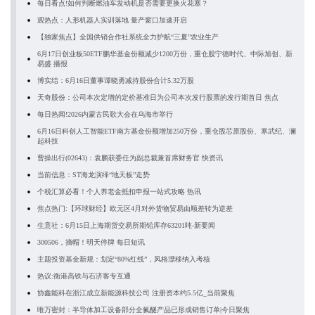
每日看点!如何判断燃油车发动机是否需要更换火花塞？
观热点：人形机器人实训落地 量产窗口加速开启
【独家焦点】全国供销合作社系统全力护航“三夏”农业生产
6月17日创业板50ETF鹏华基金份额减少1200万份，重仓股宁德时代、中际旭创、新
易盛 播报
博实结：6月16日董事谭晓勇减持股份合计5.32万股
天奇股份：公司本次定增的定价基准日为公司本次发行股票的发行期首日 焦点
每日热闻!2026内蒙古民歌大会在乌海市举行
6月16日科创人工智能ETF南方基金份额增加250万份，重仓股芯原股份、寒武纪、澜
起科技
曹操出行(02643)：袁鹏获委任为副总裁兼首席财务官 快资讯
当前信息：ST海龙演绎“地天板”走势
个税汇算必看！个人养老金抵扣申报一站式攻略 热讯
焦点热门:【环球财经】欧元区4月对外货物贸易由顺差转为逆差
生意社：6月15日上海期货交易所期铅库存63201吨-新要闻
300506，摘帽！明天停牌 每日短讯
主题投资基金新规：划定“80%红线”，风格漂移纳入考核
热议:衡港高铁与石济客专互通
协鑫能科在浙江成立新能源科技公司 注册资本约5.5亿_当前聚焦
唯万密封：半导体加工设备部分全氟醚产品已形成销售订单|今日聚焦