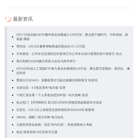
最新资讯
6月17日创业板50ETF鹏华基金份额减少1200万份，重仓股宁德时代、中际旭创、新
易盛 播报
博实结：6月16日董事谭晓勇减持股份合计5.32万股
天奇股份：公司本次定增的定价基准日为公司本次发行股票的发行期首日 焦点
每日热闻!2026内蒙古民歌大会在乌海市举行
6月16日科创人工智能ETF南方基金份额增加250万份，重仓股芯原股份、寒武纪、澜
起科技
曹操出行(02643)：袁鹏获委任为副总裁兼首席财务官 快资讯
当前信息：ST海龙演绎“地天板”走势
个税汇算必看！个人养老金抵扣申报一站式攻略 热讯
焦点热门:【环球财经】欧元区4月对外货物贸易由顺差转为逆差
生意社：6月15日上海期货交易所期铅库存63201吨-新要闻
300506，摘帽！明天停牌 每日短讯
主题投资基金新规：划定“80%红线”，风格漂移纳入考核
热议:衡港高铁与石济客专互通