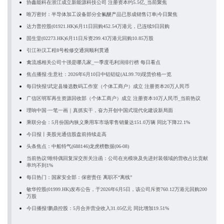
协鑫能科在浙江成立新能源科技公司 注册资本约5.5亿_当前聚焦
唯万密封：半导体加工设备部分全氟醚产品已形成销售订单|今日聚焦
达力普控股(01921.HK)6月11日回购452.54万港元，已连续9日回购
固生堂(02273.HK)6月11日斥资299.43万港元回购10.85万股
引江补汉工程8号检修交通洞顺利贯通
禽流感相关公司十强是哪几家_一季度毛利润排行榜 每日看点
焦点播报:生意社：2026年6月10日中铝铝锭(AL99.70)现货价格一览
每日快报!武定县臻选数码工作室（个体工商户）成立 注册资本20万人民币
广信区明军再生资源回收部（个体工商户）成立 注册资本10万人民币_当前热议
理响中国·一笔一画｜真抓实干，奋力开创中国式现代化建设新局面
乘联分会：5月份国内狭义乘用车市场零售销量达151.0万辆 同比下降22.1%
今日报丨美股光通信股盘前持续走高
头条焦点：中船特气(688146)龙虎榜数据(06-08)
当前热议!唯特偶回复深交所关注函：公司在光模块及先进封装领域的营收占比贡献
率均不到1%
每日热门：国家安全部：保密责任 离职不“离线”
敏华控股(01999.HK)发布公告，于2026年6月5日，该公司斥资760.12万港元回购200
万股
今日播报!鹏鼎控股：5月合并营业收入31.05亿元 同比增加19.51%