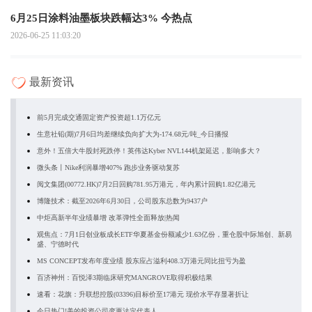
6月25日涂料油墨板块跌幅达3% 今热点
2026-06-25 11:03:20
最新资讯
前5月完成交通固定资产投资超1.1万亿元
生意社铅(期)7月6日均差继续负向扩大为-174.68元/吨_今日播报
意外！五倍大牛股封死跌停！英伟达Kyber NVL144机架延迟，影响多大？
微头条丨Nike利润暴增407% 跑步业务驱动复苏
阅文集团(00772.HK)7月2日回购781.95万港元，年内累计回购1.82亿港元
博隆技术：截至2026年6月30日，公司股东总数为9437户
中炬高新半年业绩暴增 改革弹性全面释放|热闻
观焦点：7月1日创业板成长ETF华夏基金份额减少1.63亿份，重仓股中际旭创、新易
盛、宁德时代
MS CONCEPT发布年度业绩 股东应占溢利408.3万港元同比扭亏为盈
百济神州：百悦泽3期临床研究MANGROVE取得积极结果
速看：花旗：升联想控股(03396)目标价至17港元 现价水平存显著折让
今日热门!美的投资公司变更法定代表人