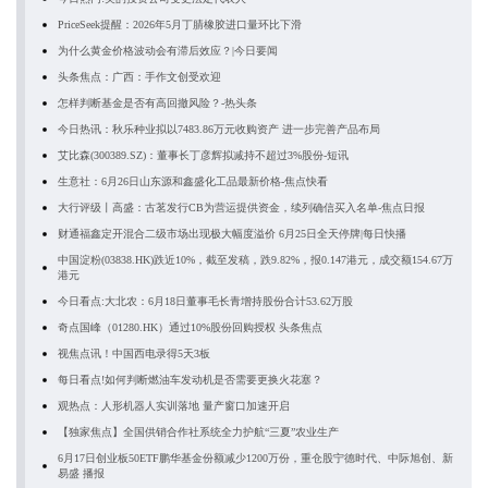
PriceSeek提醒：2026年5月丁腈橡胶进口量环比下滑
为什么黄金价格波动会有滞后效应？|今日要闻
头条焦点：广西：手作文创受欢迎
怎样判断基金是否有高回撤风险？-热头条
今日热讯：秋乐种业拟以7483.86万元收购资产 进一步完善产品布局
艾比森(300389.SZ)：董事长丁彦辉拟减持不超过3%股份-短讯
生意社：6月26日山东源和鑫盛化工品最新价格-焦点快看
大行评级丨高盛：古茗发行CB为营运提供资金，续列确信买入名单-焦点日报
财通福鑫定开混合二级市场出现极大幅度溢价 6月25日全天停牌|每日快播
中国淀粉(03838.HK)跌近10%，截至发稿，跌9.82%，报0.147港元，成交额154.67万
港元
今日看点:大北农：6月18日董事毛长青增持股份合计53.62万股
奇点国峰（01280.HK）通过10%股份回购授权 头条焦点
视焦点讯！中国西电录得5天3板
每日看点!如何判断燃油车发动机是否需要更换火花塞？
观热点：人形机器人实训落地 量产窗口加速开启
【独家焦点】全国供销合作社系统全力护航“三夏”农业生产
6月17日创业板50ETF鹏华基金份额减少1200万份，重仓股宁德时代、中际旭创、新
易盛 播报