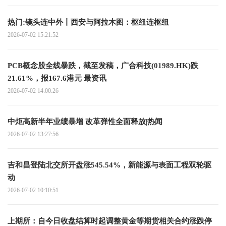
热门:镜头连中外丨西安与阿拉木图：枢纽连枢纽
2026-07-02 15:21:52
PCB概念股全线暴跌，截至发稿，广合科技(01989.HK)跌
21.61%，报167.6港元 最资讯
2026-07-02 14:00:26
中炬高新半年业绩暴增 改革弹性全面释放|热闻
2026-07-02 13:27:56
吉和昌登陆北交所开盘涨545.54%，新能源与表面工程双轮驱
动
2026-07-02 10:10:51
上期所：自今日收盘结算时起调整黄金等期货相关合约涨跌停