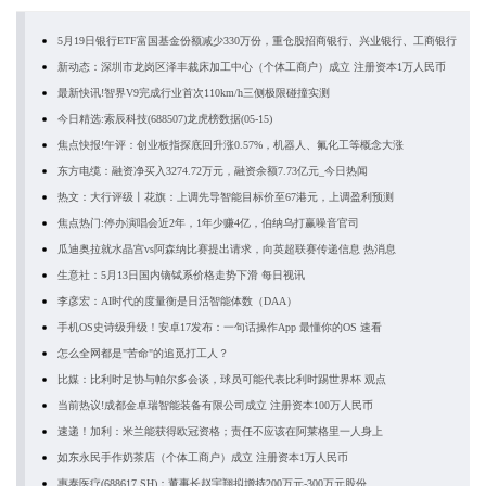
5月19日银行ETF富国基金份额减少330万份，重仓股招商银行、兴业银行、工商银行
新动态：深圳市龙岗区泽丰裁床加工中心（个体工商户）成立 注册资本1万人民币
最新快讯!智界V9完成行业首次110km/h三侧极限碰撞实测
今日精选:索辰科技(688507)龙虎榜数据(05-15)
焦点快报!午评：创业板指探底回升涨0.57%，机器人、氟化工等概念大涨
东方电缆：融资净买入3274.72万元，融资余额7.73亿元_今日热闻
热文：大行评级丨花旗：上调先导智能目标价至67港元，上调盈利预测
焦点热门:停办演唱会近2年，1年少赚4亿，伯纳乌打赢噪音官司
瓜迪奥拉就水晶宫vs阿森纳比赛提出请求，向英超联赛传递信息 热消息
生意社：5月13日国内镝铽系价格走势下滑 每日视讯
李彦宏：AI时代的度量衡是日活智能体数（DAA）
手机OS史诗级升级！安卓17发布：一句话操作App 最懂你的OS 速看
怎么全网都是"苦命"的追觅打工人？
比媒：比利时足协与帕尔多会谈，球员可能代表比利时踢世界杯 观点
当前热议!成都金卓瑞智能装备有限公司成立 注册资本100万人民币
速递！加利：米兰能获得欧冠资格；责任不应该在阿莱格里一人身上
如东永民手作奶茶店（个体工商户）成立 注册资本1万人民币
惠泰医疗(688617.SH)：董事长赵宇翔拟增持200万元-300万元股份