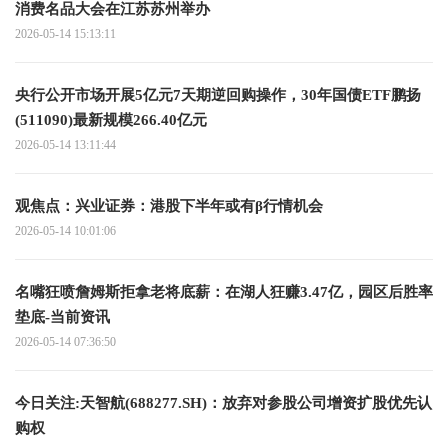
消费名品大会在江苏苏州举办
2026-05-14 15:13:11
央行公开市场开展5亿元7天期逆回购操作，30年国债ETF鹏扬
(511090)最新规模266.40亿元
2026-05-14 13:11:44
观焦点：兴业证券：港股下半年或有β行情机会
2026-05-14 10:01:06
名嘴狂喷詹姆斯拒拿老将底薪：在湖人狂赚3.47亿，园区后胜率
垫底-当前资讯
2026-05-14 07:36:50
今日关注:天智航(688277.SH)：放弃对参股公司增资扩股优先认
购权