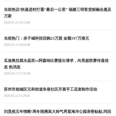
当前热议!快递进村打通“最后一公里” 福建三明客货邮融合惠及
万家
2026-05-13 18:13:06
当前热门：赤子城科技回购23万股 金额197万港元
2026-05-13 18:04:08
瓜迪奥拉就水晶宫vs阿森纳比赛提出请求，向英超联赛传递信
息 热消息
2026-05-13 17:33:38
苏州市相城区元和街道朱巷社区开展手工花束制作活动
2026-05-13 15:29:45
刘昊然五年情断!周冬雨携高大帅气男逛海洋公园亲密贴贴,同回