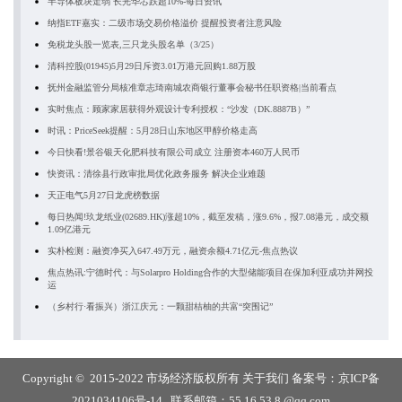
半导体板块走弱 长光华芯跌超10%-每日资讯
纳指ETF嘉实：二级市场交易价格溢价 提醒投资者注意风险
免税龙头股一览表,三只龙头股名单（3/25）
清科控股(01945)5月29日斥资3.01万港元回购1.88万股
抚州金融监管分局核准章志琦南城农商银行董事会秘书任职资格|当前看点
实时焦点：顾家家居获得外观设计专利授权：“沙发（DK.8887B）”
时讯：PriceSeek提醒：5月28日山东地区甲醇价格走高
今日快看!景谷银天化肥科技有限公司成立 注册资本460万人民币
快资讯：清徐县行政审批局优化政务服务 解决企业难题
天正电气5月27日龙虎榜数据
每日热闻!玖龙纸业(02689.HK)涨超10%，截至发稿，涨9.6%，报7.08港元，成交额
1.09亿港元
实朴检测：融资净买入647.49万元，融资余额4.71亿元-焦点热议
焦点热讯:宁德时代：与Solarpro Holding合作的大型储能项目在保加利亚成功并网投
运
（乡村行·看振兴）浙江庆元：一颗甜桔柚的共富“突围记”
Copyright © 2015-2022 市场经济版权所有
关于我们
备案号：
京ICP备
2021034106号-14
联系邮箱：55 16 53 8 @qq.com