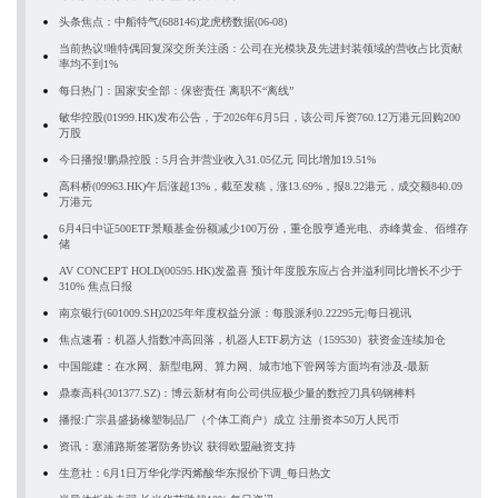
头条焦点：中船特气(688146)龙虎榜数据(06-08)
当前热议!唯特偶回复深交所关注函：公司在光模块及先进封装领域的营收占比贡献
率均不到1%
每日热门：国家安全部：保密责任 离职不“离线”
敏华控股(01999.HK)发布公告，于2026年6月5日，该公司斥资760.12万港元回购200
万股
今日播报!鹏鼎控股：5月合并营业收入31.05亿元 同比增加19.51%
高科桥(09963.HK)午后涨超13%，截至发稿，涨13.69%，报8.22港元，成交额840.09
万港元
6月4日中证500ETF景顺基金份额减少100万份，重仓股亨通光电、赤峰黄金、佰维存
储
AV CONCEPT HOLD(00595.HK)发盈喜 预计年度股东应占合并溢利同比增长不少于
310% 焦点日报
南京银行(601009.SH)2025年年度权益分派：每股派利0.22295元|每日视讯
焦点速看：机器人指数冲高回落，机器人ETF易方达（159530）获资金连续加仓
中国能建：在水网、新型电网、算力网、城市地下管网等方面均有涉及-最新
鼎泰高科(301377.SZ)：博云新材有向公司供应极少量的数控刀具钨钢棒料
播报:广宗县盛扬橡塑制品厂（个体工商户）成立 注册资本50万人民币
资讯：塞浦路斯签署防务协议 获得欧盟融资支持
生意社：6月1日万华化学丙烯酸华东报价下调_每日热文