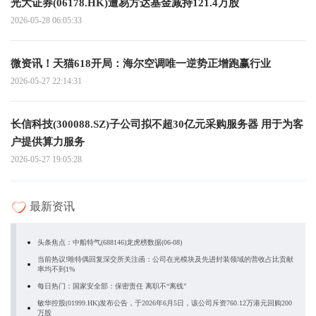
光大证券(06178.HK)遭易方达基金减持121.4万股
2026-05-28 06:05:33
微资讯！天猫618开局：海尔空调唯一逆势正增跑赢行业
2026-05-27 22:14:31
长信科技(300088.SZ)子公司拟不超30亿元采购服务器 用于为客
户提供算力服务
2026-05-27 19:05:28
最新资讯
头条焦点：中船特气(688146)龙虎榜数据(06-08)
当前热议!唯特偶回复深交所关注函：公司在光模块及先进封装领域的营收占比贡献
率均不到1%
每日热门：国家安全部：保密责任 离职不“离线”
敏华控股(01999.HK)发布公告，于2026年6月5日，该公司斥资760.12万港元回购200
万股