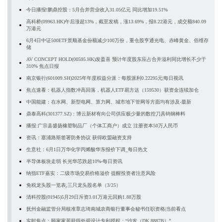
今日播报!鹏鼎控股：5月合并营业收入31.05亿元 同比增加19.51%
高科桥(09963.HK)午后涨超13%，截至发稿，涨13.69%，报8.22港元，成交额840.09
万港元
6月4日中证500ETF景顺基金份额减少100万份，重仓股亨通光电、赤峰黄金、佰维存
储
AV CONCEPT HOLD(00595.HK)发盈喜 预计年度股东应占合并溢利同比增长不少于
310% 焦点日报
南京银行(601009.SH)2025年年度权益分派：每股派利0.22295元|每日视讯
焦点速看：机器人指数冲高回落，机器人ETF易方达（159530）获资金连续加仓
中国能建：在水网、新型电网、算力网、城市地下管网等方面均有涉及-最新
鼎泰高科(301377.SZ)：博云新材有向公司供应极少量的数控刀具钨钢棒料
播报:广宗县盛扬橡塑制品厂（个体工商户）成立 注册资本50万人民币
资讯：塞浦路斯签署防务协议 获得欧盟融资支持
生意社：6月1日万华化学丙烯酸华东报价下调_每日热文
半导体板块走弱 长光华芯跌超10%-每日资讯
纳指ETF嘉实：二级市场交易价格溢价 提醒投资者注意风险
免税龙头股一览表,三只龙头股名单（3/25）
清科控股(01945)5月29日斥资3.01万港元回购1.88万股
抚州金融监管分局核准章志琦南城农商银行董事会秘书任职资格|当前看点
实时焦点：顾家家居获得外观设计专利授权：“沙发（DK.8887B）”