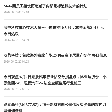
Meta因员工担忧而缩减了内部鼠标追踪技术的计划
2026-06-03 06:27:18
颀中科技核心技术人员王小锋减持10万股，减持金额214万元
今日热议
2026-06-02 19:54:39
驭势科技：首款海外右舵车型E5 Plus在印尼量产交付 每日信息
2026-06-02 20:04:23
今日观点!6月2日港股汽车行业沽空数据盘点，比亚迪股份、小
鹏集团-W、理想汽车-W沽空金额位居行业前三
2026-06-02 19:03:55
鼎泰高科(301377.SZ)：博云新材有向公司供应极少量的数控刀
具钨钢棒料