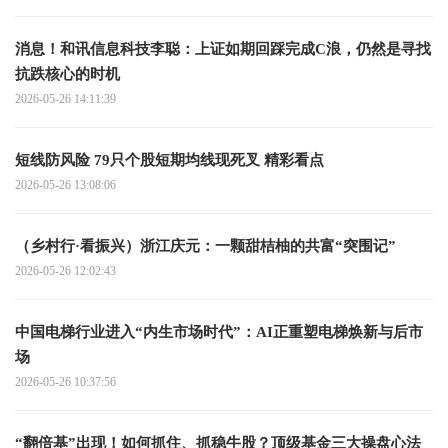
消息！和讯信息科技李聪：上证如期回踩完成C浪，仍然是寻找
抗跌核心的时机
2026-05-26 14:11:39
短线防风险 79只个股短期均线现死叉 精彩看点
2026-05-26 13:08:06
（乡村行·看振兴）浙江庆元：一颗甜桔柚的共富“突围记”
2026-05-26 12:02:43
中国电梯行业进入“内生市场时代”：AI正重塑电梯焕新与后市
场
2026-05-26 10:37:56
“翻倍基”出现！如何抓住、抓稳牛股？顶级基金三大操盘心法