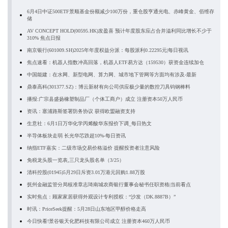
6月4日中证500ETF景顺基金份额减少100万份，重仓股亨通光电、赤峰黄金、佰维存
储
AV CONCEPT HOLD(00595.HK)发盈喜 预计年度股东应占合并溢利同比增长不少于
310% 焦点日报
南京银行(601009.SH)2025年年度权益分派：每股派利0.22295元|每日视讯
焦点速看：机器人指数冲高回落，机器人ETF易方达（159530）获资金连续加仓
中国能建：在水网、新型电网、算力网、城市地下管网等方面均有涉及-最新
鼎泰高科(301377.SZ)：博云新材有向公司供应极少量的数控刀具钨钢棒料
播报:广宗县盛扬橡塑制品厂（个体工商户）成立 注册资本50万人民币
资讯：塞浦路斯签署防务协议 获得欧盟融资支持
生意社：6月1日万华化学丙烯酸华东报价下调_每日热文
半导体板块走弱 长光华芯跌超10%-每日资讯
纳指ETF嘉实：二级市场交易价格溢价 提醒投资者注意风险
免税龙头股一览表,三只龙头股名单（3/25）
清科控股(01945)5月29日斥资3.01万港元回购1.88万股
抚州金融监管分局核准章志琦南城农商银行董事会秘书任职资格|当前看点
实时焦点：顾家家居获得外观设计专利授权：“沙发（DK.8887B）”
时讯：PriceSeek提醒：5月28日山东地区甲醇价格走高
今日快看!景谷银天化肥科技有限公司成立 注册资本460万人民币