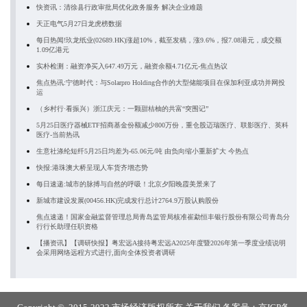
快资讯：清徐县行政审批局优化政务服务 解决企业难题
天正电气5月27日龙虎榜数据
每日热闻!玖龙纸业(02689.HK)涨超10%，截至发稿，涨9.6%，报7.08港元，成交额
1.09亿港元
实朴检测：融资净买入647.49万元，融资余额4.71亿元-焦点热议
焦点热讯:宁德时代：与Solarpro Holding合作的大型储能项目在保加利亚成功并网投
运
（乡村行·看振兴）浙江庆元：一颗甜桔柚的共富“突围记”
5月25日医疗器械ETF招商基金份额减少800万份，重仓股迈瑞医疗、联影医疗、英科
医疗-当前热讯
生意社涤纶短纤5月25日均差为-65.06元/吨 由负向缩小重新扩大 今热点
快报:港珠澳大桥呈现人车货齐增态势
每日速递:城市的脉搏与自然的呼吸！北京夕阳晚霞美景来了
新城市建设发展(00456.HK)完成发行总计2764.9万股认购股份
焦点速递！国家金融监督管理总局青岛监管局核准崔勐恒丰银行股份有限公司青岛分
行行长助理任职资格
【播资讯】【调研快报】粤宏远A接待粤宏远A2025年度暨2026年第一季度业绩说明
会采用网络远程方式进行,面向全体投资者调研