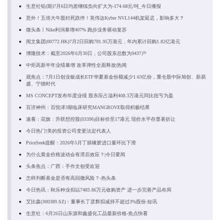
生意社铅(期)7月6日均差继续负向扩大为-174.68元/吨_今日播报
意外！五倍大牛股封死跌停！英伟达Kyber NVL144机架延迟，影响多大？
微头条丨Nike利润暴增407% 跑步业务驱动复苏
阅文集团(00772.HK)7月2日回购781.95万港元，年内累计回购1.82亿港元
博隆技术：截至2026年6月30日，公司股东总数为9437户
中炬高新半年业绩暴增 改革弹性全面释放|热闻
观焦点：7月1日创业板成长ETF华夏基金份额减少1.63亿份，重仓股中际旭创、新易
盛、宁德时代
MS CONCEPT发布年度业绩 股东应占溢利408.3万港元同比扭亏为盈
百济神州：百悦泽3期临床研究MANGROVE取得积极结果
速看：花旗：升联想控股(03396)目标价至17港元 现价水平存显著折让
今日热门!美的投资公司变更法定代表人
PriceSeek提醒：2026年5月丁腈橡胶进口量环比下滑
为什么黄金价格波动会有滞后效应？|今日要闻
头条焦点：广西：手作文创受欢迎
怎样判断基金是否有高回撤风险？-热头条
今日热讯：秋乐种业拟以7483.86万元收购资产 进一步完善产品布局
艾比森(300389.SZ)：董事长丁彦辉拟减持不超过3%股份-短讯
生意社：6月26日山东源和鑫盛化工品最新价格-焦点快看