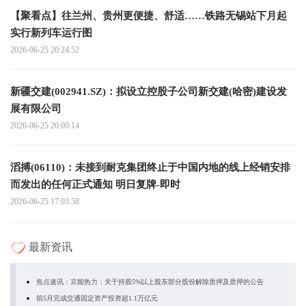
【聚看点】往兰州、贵州更便捷、舒适……铁路无锡站下月起
实行新列车运行图
2026-06-25 20:24:52
新疆交建(002941.SZ)：拟设立控股子公司新交建(哈密)建设发
展有限公司
2026-06-25 20:00:14
滔搏(06110)：未接到耐克集团终止于中国内地的线上经销安排
而发出的任何正式通知 明日复牌-即时
2026-06-25 17:03:58
最新资讯
焦点速讯：京能热力：关于持股5%以上股东部分股份解除质押及质押的公告
前5月完成交通固定资产投资超1.1万亿元