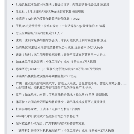
瓜迪奥拉就水晶宫vs阿森纳比赛提出请求，向英超联赛传递信息 热消息
生意社：5月13日国内镝铽系价格走势下滑 每日视讯
李彦宏：AI时代的度量衡是日活智能体数（DAA）
手机OS史诗级升级！安卓17发布：一句话操作App 最懂你的OS 速看
怎么全网都是"苦命"的追觅打工人？
比媒：比利时足协与帕尔多会谈，球员可能代表比利时踢世界杯 观点
当前热议!成都金卓瑞智能装备有限公司成立 注册资本100万人民币
速递！加利：米兰能获得欧冠资格；责任不应该在阿莱格里一人身上
如东永民手作奶茶店（个体工商户）成立 注册资本1万人民币
惠泰医疗(688617.SH)：董事长赵宇翔拟增持200万元-300万元股份
海南离岛免税新政实施半年购物金额222.2亿元
广州：重点推动智能网联汽车、智能无人系统、全屋智能终端、智能可穿戴设备、工
业智能终端、脑机接口等智能硬件产品的研发推广 时快讯
意甲：帕尔马实力有限，罗马客场抢分无忧？帕尔马VS罗马_最新快讯
佩蒂特：若问鼎欧冠阿森纳将迎质变，姆巴佩或成改写历史顶级强援
杜锋弃用陈家政、王洪泽！点解？分析有3个原因
2026年5月9日黄淮农产品股份有限公司价格行情
限时权益价9.48万起，广汽丰田铂智3X补齐智驾短板
【速看料】任泽区时机机械制造厂（个体工商户）成立 注册资本2万人民币