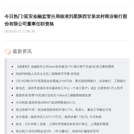
今日热门!延安金融监管分局核准刘星陕西甘泉农村商业银行股
份有限公司董事任职资格
2026-05-11 17:06:36
最新资讯
【速看料】金融软件公司Intuit宣布裁员17% 预计将产生超3亿美元重组费用
泡泡玛特购入北京太古坊二期整栋写字楼 快消息
5月19日银行ETF富国基金份额减少330万份，重仓股招商银行、兴业银行、工商银行
新动态：深圳市龙岗区泽丰裁床加工中心（个体工商户）成立 注册资本1万人民币
最新快讯!智界V9完成行业首次110km/h三侧极限碰撞实测
今日精选:索辰科技(688507)龙虎榜数据(05-15)
焦点快报!午评：创业板指探底回升涨0.57%，机器人、氟化工等概念大涨
东方电缆：融资净买入3274.72万元，融资余额7.73亿元_今日热闻
热文：大行评级丨花旗：上调先导智能目标价至67港元，上调盈利预测
焦点热门:停办演唱会近2年，1年少赚4亿，伯纳乌打赢噪音官司