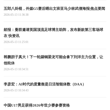
五郎八卦棍，外媒G5赛后晒出文班亚马少林武僧海报|焦点要闻
2026-05-13 11:36:38
邮报：曼联邀请英国顶流足球博主助阵，发布新款第三客场球
衣 快资讯
2026-05-13 11:25:01
韩鹏胆子真大！下一轮踢铜梁龙可能会拿下刘洋主力位置，让
他轮休
2026-05-13 10:34:51
李彦宏：AI时代的度量衡是日活智能体数（DAA）
2026-05-13 10:34:43
中国U17男足获得2026年世少赛参赛资格