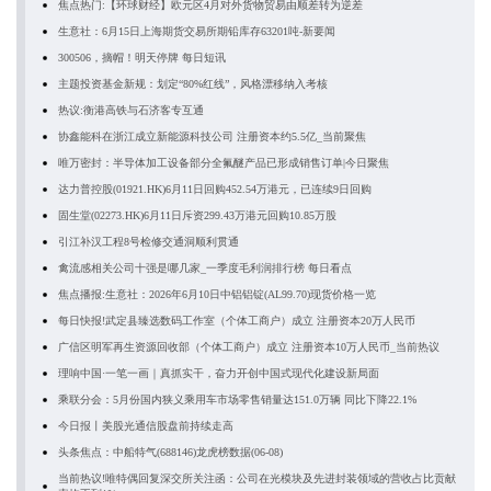
焦点热门:【环球财经】欧元区4月对外货物贸易由顺差转为逆差
生意社：6月15日上海期货交易所期铅库存63201吨-新要闻
300506，摘帽！明天停牌 每日短讯
主题投资基金新规：划定“80%红线”，风格漂移纳入考核
热议:衡港高铁与石济客专互通
协鑫能科在浙江成立新能源科技公司 注册资本约5.5亿_当前聚焦
唯万密封：半导体加工设备部分全氟醚产品已形成销售订单|今日聚焦
达力普控股(01921.HK)6月11日回购452.54万港元，已连续9日回购
固生堂(02273.HK)6月11日斥资299.43万港元回购10.85万股
引江补汉工程8号检修交通洞顺利贯通
禽流感相关公司十强是哪几家_一季度毛利润排行榜 每日看点
焦点播报:生意社：2026年6月10日中铝铝锭(AL99.70)现货价格一览
每日快报!武定县臻选数码工作室（个体工商户）成立 注册资本20万人民币
广信区明军再生资源回收部（个体工商户）成立 注册资本10万人民币_当前热议
理响中国·一笔一画｜真抓实干，奋力开创中国式现代化建设新局面
乘联分会：5月份国内狭义乘用车市场零售销量达151.0万辆 同比下降22.1%
今日报丨美股光通信股盘前持续走高
头条焦点：中船特气(688146)龙虎榜数据(06-08)
当前热议!唯特偶回复深交所关注函：公司在光模块及先进封装领域的营收占比贡献