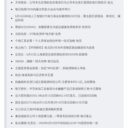
天奇股份：公司本次定增的定价基准日为公司本次发行股票的发行期首日 焦点
每日热闻!2026内蒙古民歌大会在乌海市举行
6月16日科创人工智能ETF南方基金份额增加250万份，重仓股芯原股份、寒武纪、澜
起科技
曹操出行(02643)：袁鹏获委任为副总裁兼首席财务官 快资讯
当前信息：ST海龙演绎“地天板”走势
个税汇算必看！个人养老金抵扣申报一站式攻略 热讯
焦点热门:【环球财经】欧元区4月对外货物贸易由顺差转为逆差
生意社：6月15日上海期货交易所期铅库存63201吨-新要闻
300506，摘帽！明天停牌 每日短讯
主题投资基金新规：划定“80%红线”，风格漂移纳入考核
热议:衡港高铁与石济客专互通
协鑫能科在浙江成立新能源科技公司 注册资本约5.5亿_当前聚焦
唯万密封：半导体加工设备部分全氟醚产品已形成销售订单|今日聚焦
达力普控股(01921.HK)6月11日回购452.54万港元，已连续9日回购
固生堂(02273.HK)6月11日斥资299.43万港元回购10.85万股
引江补汉工程8号检修交通洞顺利贯通
禽流感相关公司十强是哪几家_一季度毛利润排行榜 每日看点
焦点播报:生意社：2026年6月10日中铝铝锭(AL99.70)现货价格一览