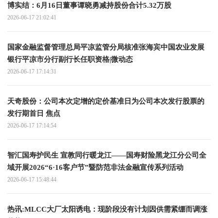
博实结：6月16日董事谭晓勇减持股份合计5.32万股
2026-06-17 21:02:41
国家金融监督管理总局平凉监管分局核准张海宾中国农业发展
银行平凉市分行副行长任职资格|微动态
2026-06-17 17:14:31
天奇股份：公司本次定增的定价基准日为公司本次发行股票的
发行期首日 焦点
2026-06-17 17:14:54
智汇国寿护民生 宣教同行暖龙江——国寿财险黑龙江分公司全
域开展2026“6·16客户节”暨防范非法金融宣传系列活动
2026-06-17 15:48:44
热讯:MLCC大厂太阳诱电：现阶段没有计划因供需紧绷而调涨