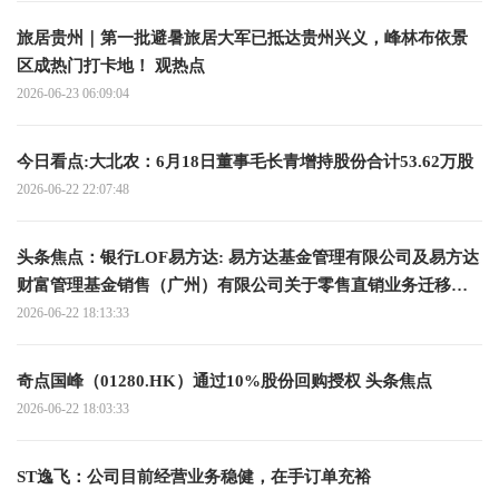
旅居贵州｜第一批避暑旅居大军已抵达贵州兴义，峰林布依景
区成热门打卡地！ 观热点
2026-06-23 06:09:04
今日看点:大北农：6月18日董事毛长青增持股份合计53.62万股
2026-06-22 22:07:48
头条焦点：银行LOF易方达: 易方达基金管理有限公司及易方达
财富管理基金销售（广州）有限公司关于零售直销业务迁移安
排的联合提示性公告
2026-06-22 18:13:33
奇点国峰（01280.HK）通过10%股份回购授权 头条焦点
2026-06-22 18:03:33
ST逸飞：公司目前经营业务稳健，在手订单充裕