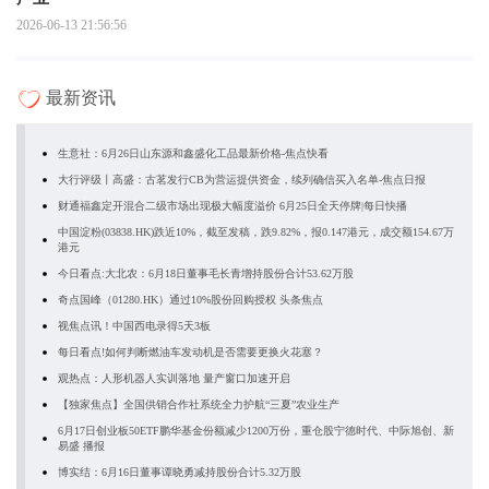
2026-06-13 21:56:56
最新资讯
生意社：6月26日山东源和鑫盛化工品最新价格-焦点快看
大行评级丨高盛：古茗发行CB为营运提供资金，续列确信买入名单-焦点日报
财通福鑫定开混合二级市场出现极大幅度溢价 6月25日全天停牌|每日快播
中国淀粉(03838.HK)跌近10%，截至发稿，跌9.82%，报0.147港元，成交额154.67万
港元
今日看点:大北农：6月18日董事毛长青增持股份合计53.62万股
奇点国峰（01280.HK）通过10%股份回购授权 头条焦点
视焦点讯！中国西电录得5天3板
每日看点!如何判断燃油车发动机是否需要更换火花塞？
观热点：人形机器人实训落地 量产窗口加速开启
【独家焦点】全国供销合作社系统全力护航“三夏”农业生产
6月17日创业板50ETF鹏华基金份额减少1200万份，重仓股宁德时代、中际旭创、新
易盛 播报
博实结：6月16日董事谭晓勇减持股份合计5.32万股