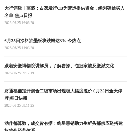
大行评级丨高盛：古茗发行CB为营运提供资金，续列确信买入
名单-焦点日报
2026-06-25 16:06:20
6月25日涂料油墨板块跌幅达3% 今热点
2026-06-25 11:03:20
跟着安徽博物院讲解员，了解曹操、包拯家族及徽派文化
2026-06-25 09:17:19
财通福鑫定开混合二级市场出现极大幅度溢价 6月25日全天停
牌|每日快播
2026-06-25 09:11:25
动作都算数，成交皆有据：绚星慧销助力生鲜头部供应链搭建
标准化经营体系