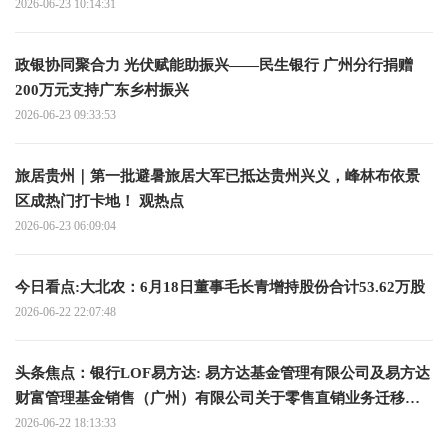
2026-06-23 10:14:31
政银协同聚合力 光伏赋能助振兴——民生银行 广州分行捐赠
200万元支持广东乡村振兴
2026-06-23 09:33:53
旅居贵州｜第一批避暑旅居大军已抵达贵州兴义，峰林布依景
区成热门打卡地！ 观热点
2026-06-23 06:09:04
今日看点:大北农：6月18日董事毛长青增持股份合计53.62万股
2026-06-22 22:07:48
头条焦点：银行LOF易方达: 易方达基金管理有限公司及易方达
财富管理基金销售（广州）有限公司关于零售直销业务迁移安
排的联合提示性公告
2026-06-22 18:13:33