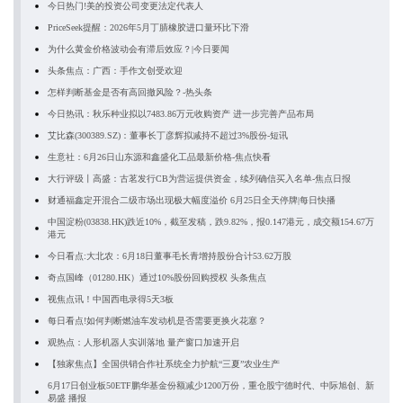
今日热门!美的投资公司变更法定代表人
PriceSeek提醒：2026年5月丁腈橡胶进口量环比下滑
为什么黄金价格波动会有滞后效应？|今日要闻
头条焦点：广西：手作文创受欢迎
怎样判断基金是否有高回撤风险？-热头条
今日热讯：秋乐种业拟以7483.86万元收购资产 进一步完善产品布局
艾比森(300389.SZ)：董事长丁彦辉拟减持不超过3%股份-短讯
生意社：6月26日山东源和鑫盛化工品最新价格-焦点快看
大行评级丨高盛：古茗发行CB为营运提供资金，续列确信买入名单-焦点日报
财通福鑫定开混合二级市场出现极大幅度溢价 6月25日全天停牌|每日快播
中国淀粉(03838.HK)跌近10%，截至发稿，跌9.82%，报0.147港元，成交额154.67万
港元
今日看点:大北农：6月18日董事毛长青增持股份合计53.62万股
奇点国峰（01280.HK）通过10%股份回购授权 头条焦点
视焦点讯！中国西电录得5天3板
每日看点!如何判断燃油车发动机是否需要更换火花塞？
观热点：人形机器人实训落地 量产窗口加速开启
【独家焦点】全国供销合作社系统全力护航“三夏”农业生产
6月17日创业板50ETF鹏华基金份额减少1200万份，重仓股宁德时代、中际旭创、新
易盛 播报