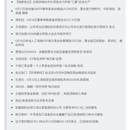
【独家焦点】全国供销合作社系统全力护航“三夏”农业生产
6月17日创业板50ETF鹏华基金份额减少1200万份，重仓股宁德时代、中际旭创、新
易盛 播报
博实结：6月16日董事谭晓勇减持股份合计5.32万股
天奇股份：公司本次定增的定价基准日为公司本次发行股票的发行期首日 焦点
每日热闻!2026内蒙古民歌大会在乌海市举行
6月16日科创人工智能ETF南方基金份额增加250万份，重仓股芯原股份、寒武纪、澜
起科技
曹操出行(02643)：袁鹏获委任为副总裁兼首席财务官 快资讯
当前信息：ST海龙演绎“地天板”走势
个税汇算必看！个人养老金抵扣申报一站式攻略 热讯
焦点热门:【环球财经】欧元区4月对外货物贸易由顺差转为逆差
生意社：6月15日上海期货交易所期铅库存63201吨-新要闻
300506，摘帽！明天停牌 每日短讯
主题投资基金新规：划定“80%红线”，风格漂移纳入考核
热议:衡港高铁与石济客专互通
协鑫能科在浙江成立新能源科技公司 注册资本约5.5亿_当前聚焦
唯万密封：半导体加工设备部分全氟醚产品已形成销售订单|今日聚焦
达力普控股(01921.HK)6月11日回购452.54万港元，已连续9日回购