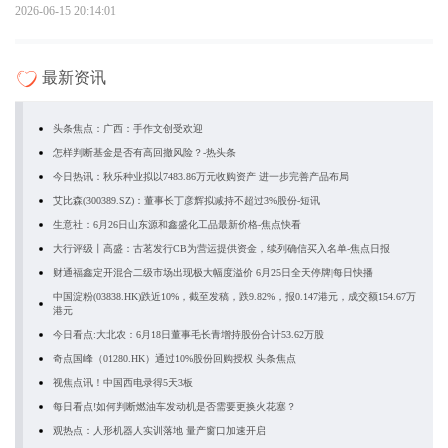
2026-06-15 20:14:01
最新资讯
头条焦点：广西：手作文创受欢迎
怎样判断基金是否有高回撤风险？-热头条
今日热讯：秋乐种业拟以7483.86万元收购资产 进一步完善产品布局
艾比森(300389.SZ)：董事长丁彦辉拟减持不超过3%股份-短讯
生意社：6月26日山东源和鑫盛化工品最新价格-焦点快看
大行评级丨高盛：古茗发行CB为营运提供资金，续列确信买入名单-焦点日报
财通福鑫定开混合二级市场出现极大幅度溢价 6月25日全天停牌|每日快播
中国淀粉(03838.HK)跌近10%，截至发稿，跌9.82%，报0.147港元，成交额154.67万
港元
今日看点:大北农：6月18日董事毛长青增持股份合计53.62万股
奇点国峰（01280.HK）通过10%股份回购授权 头条焦点
视焦点讯！中国西电录得5天3板
每日看点!如何判断燃油车发动机是否需要更换火花塞？
观热点：人形机器人实训落地 量产窗口加速开启