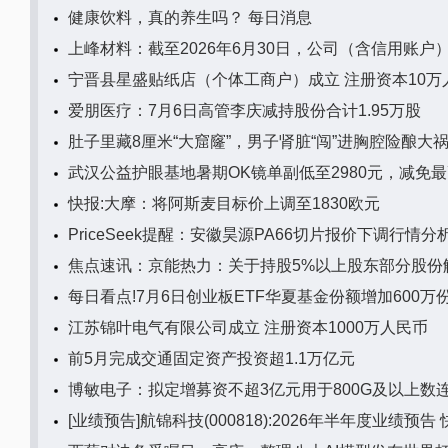
健康饮料，真的养生吗？ 每日消息
上峰材料：截至2026年6月30日，公司（含信用账户）的
宁晋县星盛贴纸店（个体工商户）成立 注册资本10万
爱朋医疗：7月6日高管李庆减持股份合计1.95万股
肚子里藏8厘米“大窟窿”，男子肾脏“闯”进胸腔险酿大
武汉公益护眼基地暑期OK镜单副低至2980元，减免最
快报:大摩：将阿斯麦目标价上调至1830欧元
PriceSeek提醒：安徽昊源PA66切片报价下调行情分
焦点速讯：京能热力：关于持股5%以上股东部分股份
每日看点!7月6日创业板ETF华夏基金份额增加600
江苏锦叶电气有限公司成立 注册资本1000万人民币
前5月完成交通固定资产投资超1.1万亿元
博敏电子：拟定增募资不超3亿元用于800G及以上数
[业绩预告]航锦科技(000818):2026年半年度业绩预告