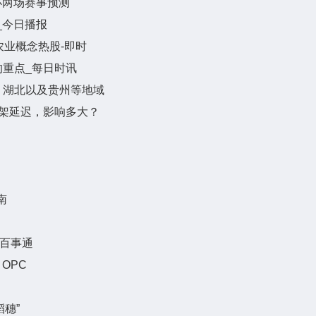
杯两场赛事预测
吨_今日播报
农业概念热股-即时
重点_每日时讯
、湖北以及贵州等地域
4机架延迟，影响多大？
南
_百事通
OPC
穗”