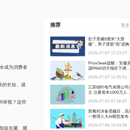
推荐
更多
肚子里藏8厘米“大窟
窿”，男子肾脏“闯”进胸
险酿大祸
2026-07-07 17:23:27
PriceSeek提醒：安徽
水成为消费者
源PA66切片报价下调
情分析 新动态
2026-07-07 12:05:51
表的长短、成
江苏锦叶电气有限公司
立 注册资本1000万人
币
2026-07-07 07:56:07
的审视？这些
西葡对决备受瞩目，高
一整理八大AI模型发布
界杯两场赛事预测
2026-07-06 19:24:05
加益生菌、膳