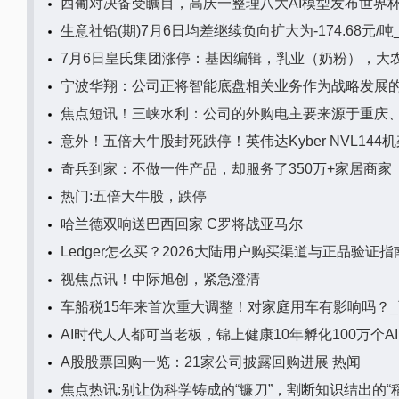
西葡对决备受瞩目，高庆一整理八大AI模型发布世界
生意社铅(期)7月6日均差继续负向扩大为-174.68元/
7月6日皇氏集团涨停：基因编辑，乳业（奶粉），大
宁波华翔：公司正将智能底盘相关业务作为战略发展的
焦点短讯！三峡水利：公司的外购电主要来源于重庆
意外！五倍大牛股封死跌停！英伟达Kyber NVL14
奇兵到家：不做一件产品，却服务了350万+家居商家
热门:五倍大牛股，跌停
哈兰德双响送巴西回家 C罗将战亚马尔
Ledger怎么买？2026大陆用户购买渠道与正品验证指
视焦点讯！中际旭创，紧急澄清
车船税15年来首次重大调整！对家庭用车有影响吗？
AI时代人人都可当老板，锦上健康10年孵化100万个AI 
A股股票回购一览：21家公司披露回购进展 热闻
焦点热讯:别让伪科学铸成的“镰刀”，割断知识结出的“稻