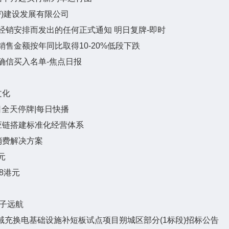
哈密)建设发展有限公司
上经销安排而发出的任何正式通知 明日复牌-即时
销售金额按年同比取得10-20%低段下跌
确信买入名单-焦点日报
文化
日全天停牌|每日快播
应链搭建标准化经营体系
消费解决方案
元
68港元
学子远航
区县域充换电基础设施补短板试点项目朔城区部分(1标段)招标公告