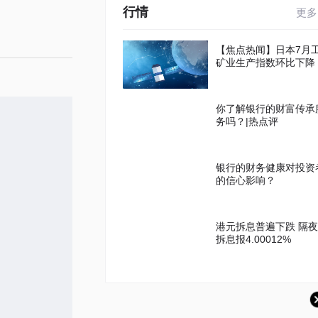
行情
更多
【焦点热闻】日本7月
矿业生产指数环比下降
你了解银行的财富传承
务吗？|热点评
银行的财务健康对投资
的信心影响？
港元拆息普遍下跌 隔夜
拆息报4.00012%