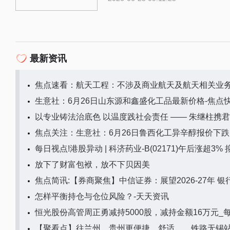
最新资讯
焦点速看：航天工程：不涉及商业航天及航天相关业
生意社：6月26日山东源和鑫盛化工品最新价格-焦点
以专业铸法治底色 以温度践社会责任 —— 朱继柱携
焦点关注：生意社：6月26日鲁西化工异辛醇报价下跌
每日视点!港股异动 | 科济药业-B(02171)午后涨超3
放下了财富包袱，放不下贝因美
焦点简讯:【券商聚焦】中信证券：展望2026-27年
怎样平衡持仓与仓位风险？-天天资讯
恒光股份高管周正勇减持5000股，减持金额16万元_
【聚看点】往兰州、贵州更便捷、舒适……铁路无锡