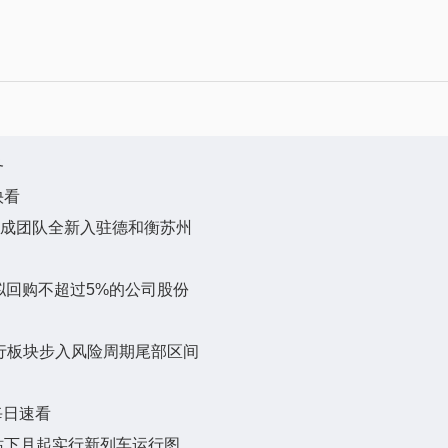
务
快看
君成团队全新入驻德和衡苏州
% 拟回购不超过5%的公司股份
 银行板块步入风险周期尾部区间
每日速看
站下月起实行新列车运行图