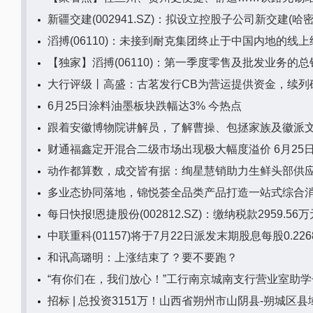
新疆交建(002941.SZ)：拟设立控股子公司新交建(
滔搏(06110)：未接到耐克集团终止于中国内地的线
【独家】滔搏(06110)：第一季度零售及批发业务的总
大行评级丨高盛：古茗发行CB为营运提供资金，续列
6月25日涂料油墨板块跌幅达3% 今热点
跟着安徽博物院讲解员，了解曹操、包拯家族及徽派
财通福鑫定开混合二级市场出现极大幅度溢价 6月25
动作都算数，成交皆有据：绚星慧销助力生鲜头部供
多业态协同落地，锦悦荟全品类产品打造一站式综合
每日快报!恩捷股份(002812.SZ)：缴纳税款2959.56万
中联重科(01157)将于7月22日派发末期股息每股0.22
和讯高璐明：上涨结束了？要不要跑？
“有你们在，我们放心！”工行南京城南支行营业室助
招标 | 总投资3151万！山西省朔州市山阴县-朔城