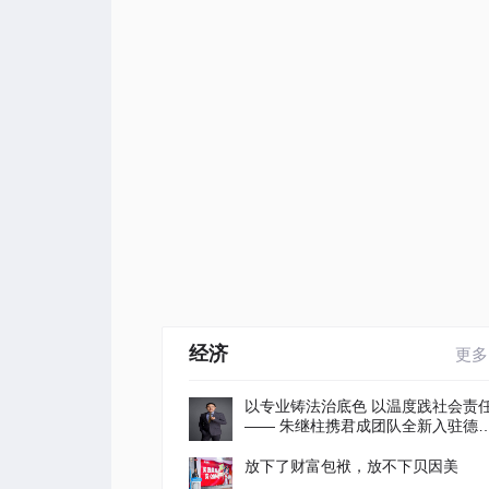
经济
更多
以专业铸法治底色 以温度践社会责
—— 朱继柱携君成团队全新入驻德
衡苏州
放下了财富包袱，放不下贝因美