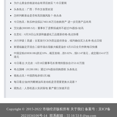
为什么黄金价格波动会有滞后效应？|今日要闻
头条焦点：广西：手作文创受欢迎
怎样判断基金是否有高回撤风险？-热头条
今日热讯：秋乐种业拟以7483.86万元收购资产 进一步完善产品布局
艾比森(300389.SZ)：董事长丁彦辉拟减持不超过3%股份-短讯
生意社：6月26日山东源和鑫盛化工品最新价格-焦点快看
大行评级丨高盛：古茗发行CB为营运提供资金，续列确信买入名单-焦点日报
财通福鑫定开混合二级市场出现极大幅度溢价 6月25日全天停牌|每日快播
中国淀粉(03838.HK)跌近10%，截至发稿，跌9.82%，报0.147港元，成交额154.67万
港元
今日看点:大北农：6月18日董事毛长青增持股份合计53.62万股
奇点国峰（01280.HK）通过10%股份回购授权 头条焦点
视焦点讯！中国西电录得5天3板
每日看点!如何判断燃油车发动机是否需要更换火花塞？
观热点：人形机器人实训落地 量产窗口加速开启
Copyright © 2015-2022 市场经济版权所有
关于我们
备案号：
京ICP备
2021034106号-14
联系邮箱：55 16 53 8 @qq.com