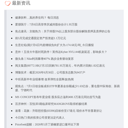
最新资讯
健康饮料，真的养生吗？ 每日消息
爱朋医疗：7月6日高管李庆减持股份合计1.95万股
焦点速讯：京能热力：关于持股5%以上股东部分股份解除质押及质押的公告
前5月完成交通固定资产投资超1.1万亿元
生意社铅(期)7月6日均差继续负向扩大为-174.68元/吨_今日播报
意外！五倍大牛股封死跌停！英伟达Kyber NVL144机架延迟，影响多大？
微头条丨Nike利润暴增407% 跑步业务驱动复苏
阅文集团(00772.HK)7月2日回购781.95万港元，年内累计回购1.82亿港元
博隆技术：截至2026年6月30日，公司股东总数为9437户
中炬高新半年业绩暴增 改革弹性全面释放|热闻
观焦点：7月1日创业板成长ETF华夏基金份额减少1.63亿份，重仓股中际旭创、新易
盛、宁德时代
MS CONCEPT发布年度业绩 股东应占溢利408.3万港元同比扭亏为盈
百济神州：百悦泽3期临床研究MANGROVE取得积极结果
速看：花旗：升联想控股(03396)目标价至17港元 现价水平存显著折让
今日热门!美的投资公司变更法定代表人
PriceSeek提醒：2026年5月丁腈橡胶进口量环比下滑